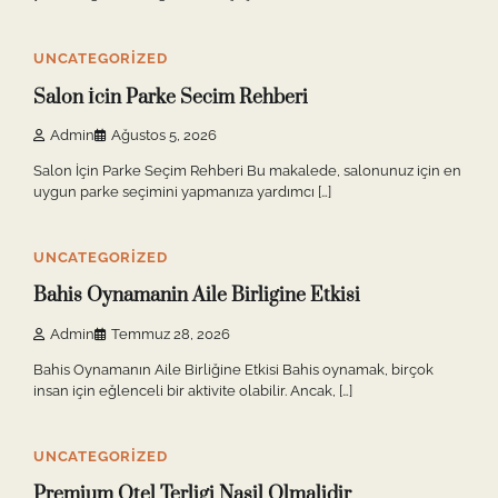
2 min read
0
UNCATEGORIZED
Salon İcin Parke Secim Rehberi
Admin
Ağustos 5, 2026
Salon İçin Parke Seçim Rehberi Bu makalede, salonunuz için en
uygun parke seçimini yapmanıza yardımcı […]
2 min read
0
UNCATEGORIZED
Bahis Oynamanin Aile Birligine Etkisi
Admin
Temmuz 28, 2026
Bahis Oynamanın Aile Birliğine Etkisi Bahis oynamak, birçok
insan için eğlenceli bir aktivite olabilir. Ancak, […]
2 min read
0
UNCATEGORIZED
Premium Otel Terligi Nasil Olmalidir