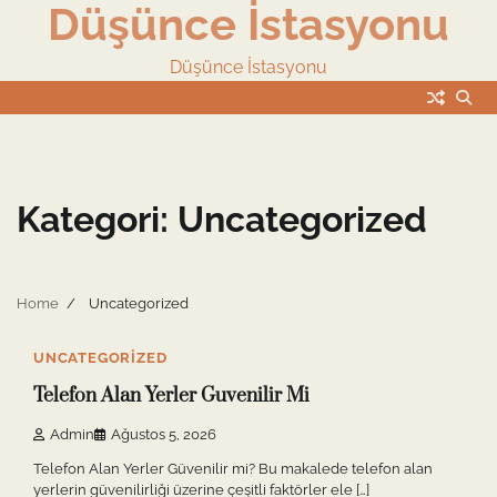
Düşünce İstasyonu
Skip
to
content
Düşünce İstasyonu
Kategori:
Uncategorized
Home
Uncategorized
2 min read
0
UNCATEGORIZED
Telefon Alan Yerler Guvenilir Mi
Admin
Ağustos 5, 2026
Telefon Alan Yerler Güvenilir mi? Bu makalede telefon alan
yerlerin güvenilirliği üzerine çeşitli faktörler ele […]