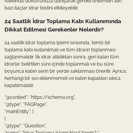
hakkında doktorunuza danışarak gerekli önlemleri alın;
bazı ilaçlar idrar testini etkileyebilir.
24 Saatlik İdrar Toplama Kabı Kullanımında
Dikkat Edilmesi Gerekenler Nelerdir?
24 saatlik idrar toplama işlemi sırasında, temiz bir
toplama kabı kullanılmalı ve tüm idrarın toplanması
sağlanmalıdır. İlk idrar atıldıktan sonra, geri kalan tüm
idrarlar belirtilen süre içinde toplanmalı ve bu süre
boyunca kabın serin bir yerde saklanması önerilir. Ayrıca,
herhangi bir sıvı eklenmemeli ve kabın kapakları sıkıca
kapatılmalıdır.
“@context”: “https://schema.org”,
“@type”: “FAQPage”,
“mainEntity”: [
{
“@type”: “Question”,
“name”: “İdrar Toplama İşlemi Nasıl Yapılır? “,