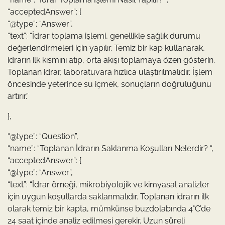
“acceptedAnswer”: {
“@type”: “Answer”,
“text”: “İdrar toplama işlemi, genellikle sağlık durumu
değerlendirmeleri için yapılır. Temiz bir kap kullanarak,
idrarın ilk kısmını atıp, orta akışı toplamaya özen gösterin.
Toplanan idrar, laboratuvara hızlıca ulaştırılmalıdır. İşlem
öncesinde yeterince su içmek, sonuçların doğruluğunu
artırır.”
},
“@type”: “Question”,
“name”: “Toplanan İdrarın Saklanma Koşulları Nelerdir? “,
“acceptedAnswer”: {
“@type”: “Answer”,
“text”: “İdrar örneği, mikrobiyolojik ve kimyasal analizler
için uygun koşullarda saklanmalıdır. Toplanan idrarın ilk
olarak temiz bir kapta, mümkünse buzdolabında 4°C’de
24 saat içinde analiz edilmesi gerekir. Uzun süreli