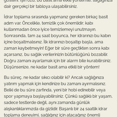
gösterir. İşin özü, bu basit ama etkili yöntemle, sağlığınıza
dair gerçekçi bir tabloya ulaşabilirsiniz.
İdrar toplama sırasında yapmanız gereken birkaç basit
adım var. Öncelikle, temizlik çok önemlidir; kabı
kullanmadan önce iyice temizlemeyi unutmayın.
Sonrasında, tam 24 saat boyunca, her idrarınızı bu kabın
içine boşaltmalısınız. İlk idrarınızı boşaltıp başla, ama
zaman kaybetmeyin! Eğer bir süre geçtikten sonra kabı
açarsanız, bu sağlık verilerinizin bütünlüğünü bozabilir.
Doğru zamanı ayarlamak için bir alarm bile kurabilirsiniz.
Düşünsenize, ne kadar basit ama etkili bir yöntem!
Bu süreç, ne kadar sıkıcı olabilir ki? Ancak sağlığınıza
yatırım yapmak için kendinize bu zamanı ayırmalısınız.
Belki de bu süre zarfında, yeni bir hobi edinebilir veya
spor yapmaya başlayabilirsiniz. Çünkü sağlıklı bir yaşam,
sadece testlerde değil, aynı zamanda günlük
alışkanlıklarımızda da gizlidir. Başarılı bir 24 saatlik idrar
toplama deneyimi, sağlığınız için atacağınız önemli