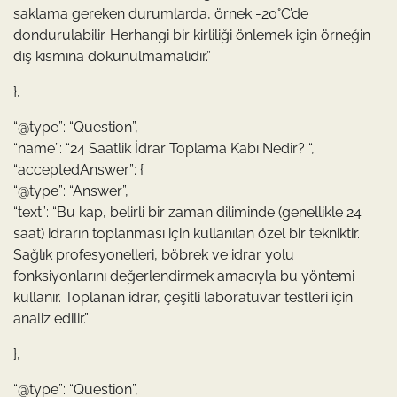
saklama gereken durumlarda, örnek -20°C’de
dondurulabilir. Herhangi bir kirliliği önlemek için örneğin
dış kısmına dokunulmamalıdır.”
},
“@type”: “Question”,
“name”: “24 Saatlik İdrar Toplama Kabı Nedir? “,
“acceptedAnswer”: {
“@type”: “Answer”,
“text”: “Bu kap, belirli bir zaman diliminde (genellikle 24
saat) idrarın toplanması için kullanılan özel bir tekniktir.
Sağlık profesyonelleri, böbrek ve idrar yolu
fonksiyonlarını değerlendirmek amacıyla bu yöntemi
kullanır. Toplanan idrar, çeşitli laboratuvar testleri için
analiz edilir.”
},
“@type”: “Question”,