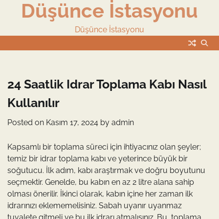
Düşünce İstasyonu
Skip
to
content
Düşünce İstasyonu
24 Saatlik Idrar Toplama Kabı Nasıl
Kullanılır
Posted on
Kasım 17, 2024
by
admin
Kapsamlı bir toplama süreci için ihtiyacınız olan şeyler;
temiz bir idrar toplama kabı ve yeterince büyük bir
soğutucu. İlk adım, kabı araştırmak ve doğru boyutunu
seçmektir. Genelde, bu kabın en az 2 litre alana sahip
olması önerilir. İkinci olarak, kabın içine her zaman ilk
idrarınızı eklememelisiniz. Sabah uyanır uyanmaz
tuvalete gitmeli ve bu ilk idrarı atmalısınız. Bu, toplama