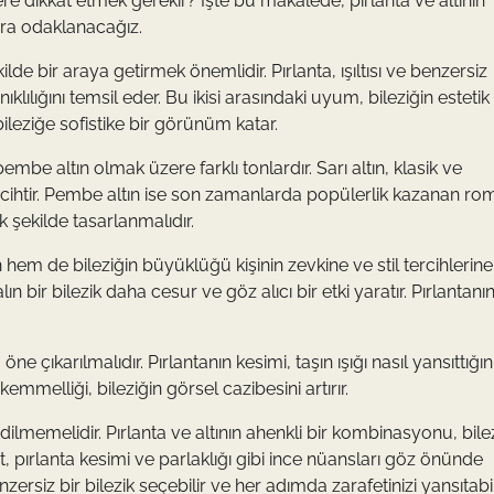
lere dikkat etmek gerekir? İşte bu makalede, pırlanta ve altının
ara odaklanacağız.
lde bir araya getirmek önemlidir. Pırlanta, ışıltısı ve benzersiz
nıklılığını temsil eder. Bu ikisi arasındaki uyum, bileziğin estetik
 bileziğe sofistike bir görünüm katar.
pembe altın olmak üzere farklı tonlardır. Sarı altın, klasik ve
ercihtir. Pembe altın ise son zamanlarda popülerlik kazanan ro
k şekilde tasarlanmalıdır.
hem de bileziğin büyüklüğü kişinin zevkine ve stil tercihlerine
ın bir bilezik daha cesur ve göz alıcı bir etki yaratır. Pırlantanı
ne çıkarılmalıdır. Pırlantanın kesimi, taşın ışığı nasıl yansıttığın
emmelliği, bileziğin görsel cazibesini artırır.
ilmemelidir. Pırlanta ve altının ahenkli bir kombinasyonu, bilez
ut, pırlanta kesimi ve parlaklığı gibi ince nüansları göz önünde
siz bir bilezik seçebilir ve her adımda zarafetinizi yansıtabili