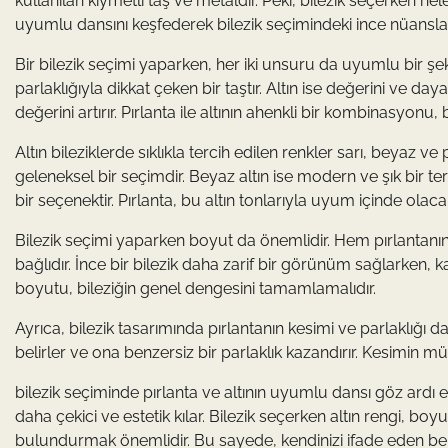
kullanılan kıymetli taş ve metaldir. Peki, bilezik seçerken ne
uyumlu dansını keşfederek bilezik seçimindeki ince nüansl
Bir bilezik seçimi yaparken, her iki unsuru da uyumlu bir şeki
parlaklığıyla dikkat çeken bir taştır. Altın ise değerini ve daya
değerini artırır. Pırlanta ile altının ahenkli bir kombinasyonu,
Altın bileziklerde sıklıkla tercih edilen renkler sarı, beyaz ve 
geleneksel bir seçimdir. Beyaz altın ise modern ve şık bir t
bir seçenektir. Pırlanta, bu altın tonlarıyla uyum içinde olaca
Bilezik seçimi yaparken boyut da önemlidir. Hem pırlantanın 
bağlıdır. İnce bir bilezik daha zarif bir görünüm sağlarken, kal
boyutu, bileziğin genel dengesini tamamlamalıdır.
Ayrıca, bilezik tasarımında pırlantanın kesimi ve parlaklığı da ö
belirler ve ona benzersiz bir parlaklık kazandırır. Kesimin mük
bilezik seçiminde pırlanta ve altının uyumlu dansı göz ardı ed
daha çekici ve estetik kılar. Bilezik seçerken altın rengi, boy
bulundurmak önemlidir. Bu sayede, kendinizi ifade eden benzer