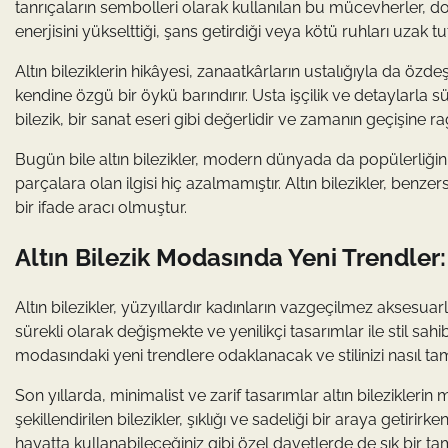
tanrıçaların sembolleri olarak kullanılan bu mücevherler, do
enerjisini yükselttiği, şans getirdiği veya kötü ruhları uzak 
Altın bileziklerin hikâyesi, zanaatkârların ustalığıyla da özde
kendine özgü bir öykü barındırır. Usta işçilik ve detaylarla süsl
bilezik, bir sanat eseri gibi değerlidir ve zamanın geçişine r
Bugün bile altın bilezikler, modern dünyada da popülerliğini
parçalara olan ilgisi hiç azalmamıştır. Altın bilezikler, benze
bir ifade aracı olmuştur.
Altın Bilezik Modasında Yeni Trendler: 
Altın bilezikler, yüzyıllardır kadınların vazgeçilmez aksesu
sürekli olarak değişmekte ve yenilikçi tasarımlar ile stil sahi
modasındaki yeni trendlere odaklanacak ve stilinizi nasıl ta
Son yıllarda, minimalist ve zarif tasarımlar altın bilezikleri
şekillendirilen bilezikler, şıklığı ve sadeliği bir araya getirirke
hayatta kullanabileceğiniz gibi özel davetlerde de şık bir tam