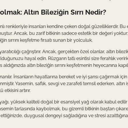
mak: Altın Bileziğin Sırrı Nedir?
lı renkleriyle insanları kendine çeken doğal güzelliklerdir. Bu 
ştur. Ancak, bu zarif bitkinin sadece estetik bir değeri yoktur;
ğin sırrını keşfetme fırsatı sunan bir yolculuk.
ratıcılığı çağrıştırır. Ancak, gerçekten özel olanlar, altın bilezi
duğunuzu hayal edin. Rüzgarın tatlı esintisi size ferahlık verir
aldığınızda altın bileziğin sırrını keşfetmenin heyecanına kapılı
inanılır. İnsanların hayatlarına bereket ve iyi şansı çağırmak için
miştir. Yasemin, saflık, sevgi ve zarafeti temsil ederken, altın i
tkisini artırır.
 yağı, yüksek kaliteli doğal bir esansiyel yağ olarak kabul edilir
yasemin tarlasında kaybolmak, bu gizemli bitkinin baştan çıkarıc
iğinizde, duygusal dengeyi sağladığına ve stresi azalttığına i