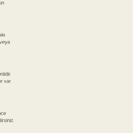
tın
akı
 veya
lidir.
er var
nce
irsiniz.