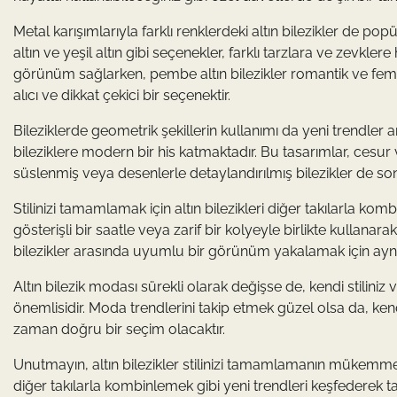
Metal karışımlarıyla farklı renklerdeki altın bilezikler de pop
altın ve yeşil altın gibi seçenekler, farklı tarzlara ve zevkle
görünüm sağlarken, pembe altın bilezikler romantik ve feminen 
alıcı ve dikkat çekici bir seçenektir.
Bileziklerde geometrik şekillerin kullanımı da yeni trendler ar
bileziklere modern bir his katmaktadır. Bu tasarımlar, cesur 
süslenmiş veya desenlerle detaylandırılmış bilezikler de so
Stilinizi tamamlamak için altın bilezikleri diğer takılarla kom
gösterişli bir saatle veya zarif bir kolyeyle birlikte kullanara
bilezikler arasında uyumlu bir görünüm yakalamak için aynı r
Altın bilezik modası sürekli olarak değişse de, kendi stiliniz
önemlisidir. Moda trendlerini takip etmek güzel olsa da, kendin
zaman doğru bir seçim olacaktır.
Unutmayın, altın bilezikler stilinizi tamamlamanın mükemmel b
diğer takılarla kombinlemek gibi yeni trendleri keşfederek tarz