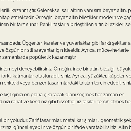
ülerlik kazanmıştır. Geleneksel sarı altının yanı sıra beyaz altın
re hitap etmektedir. Örneğin, beyaz altın bilezikler modern ve ça
bir tarz sunar. Renkli taşlarla birleştirilen altın bilezikler is
asındadır. Üçgenler, kareler ve yuvarlaklar gibi farklı şekiller al
ve özgün bir stil arayanlar için idealdir. Ayrıca, mücevherlerle
n zamanlarda popülerlik kazanmıştır.
binlemeyi deneyebilirsiniz. Örneğin, ince bir altın bileziği, büyük
k farklı katmanlar oluşturabilirsiniz. Ayrıca, yüzükler, küpeler v
enkteki veya benzer tasarımlardaki takıları tercih edebilirsiniz
 ve kişiliğinizi ön plana çıkaracak olanı seçmek her zaman en
izi rahat ve kendiniz gibi hissettiğiniz takıları tercih etmek he
ir yoludur. Zarif tasarımlar, metal karışımları, geometrik şeki
ınızı güncelleyebilir ve özgün bir ifade yaratabilirsiniz. Altın b