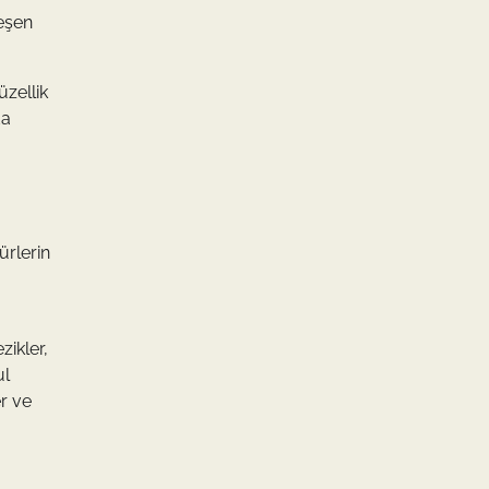
leşen
üzellik
da
ürlerin
zikler,
ul
er ve