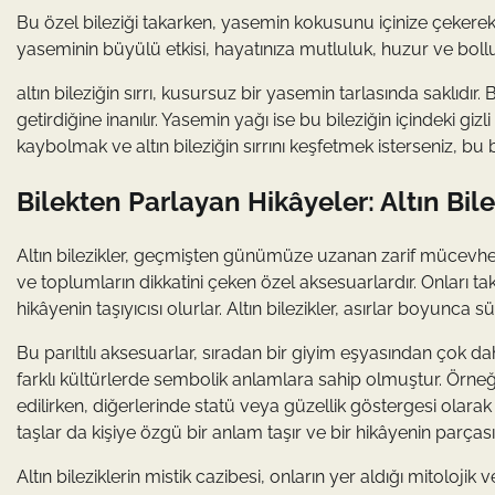
Bu özel bileziği takarken, yasemin kokusunu içinize çekerek po
yaseminin büyülü etkisi, hayatınıza mutluluk, huzur ve bolluğ
altın bileziğin sırrı, kusursuz bir yasemin tarlasında saklıdır. 
getirdiğine inanılır. Yasemin yağı ise bu bileziğin içindeki gi
kaybolmak ve altın bileziğin sırrını keşfetmek isterseniz, 
Bilekten Parlayan Hikâyeler: Altın Bil
Altın bilezikler, geçmişten günümüze uzanan zarif mücevherat
ve toplumların dikkatini çeken özel aksesuarlardır. Onları 
hikâyenin taşıyıcısı olurlar. Altın bilezikler, asırlar boyu
Bu parıltılı aksesuarlar, sıradan bir giyim eşyasından çok daha
farklı kültürlerde sembolik anlamlara sahip olmuştur. Örne
edilirken, diğerlerinde statü veya güzellik göstergesi olarak
taşlar da kişiye özgü bir anlam taşır ve bir hikâyenin parçası 
Altın bileziklerin mistik cazibesi, onların yer aldığı mitolojik v