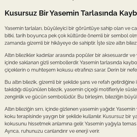
Kusursuz Bir Yasemin Tarlasında Kaybol
Yasemin tarlaları, büyüleyici bir görüntüye sahip olan ve can
bitki, tarih boyunca pek çok kültürde önemli bir sembol olmu
zamanda gizemli bir hikâyeye de sahiptir. İşte size altın bilezi
Altın bilezikler kadınlar arasında popüler bir aksesuardır ve ya
içinde saklanan gizli sembollerdir. Yasemin tarlasında kaybol
çiçeklerin o muhteşem kokusu etrafınızı sarar. Derin bir nefes 
Bu altın bilezik, gizemli bir şekilde şans ve refah getirdiğine 
takıldığı düşünülen bilezik, yasemin çiçeği motifleriyle süslen
zenginlik ve gücün sembolüdür. Bu birleşim, bileziğin büyülü e
Altın bileziğin sırrı, içinde gizlenen yasemin yağıdır. Yasemin
koku terapisinde yaygın bir şekilde kullanılır. Kusursuz bir 
kokusunu hissetmek anlamına gelir. Yasemin yağıyla temas ett
Ayrıca, ruhunuzu canlandırır ve enerji verir.