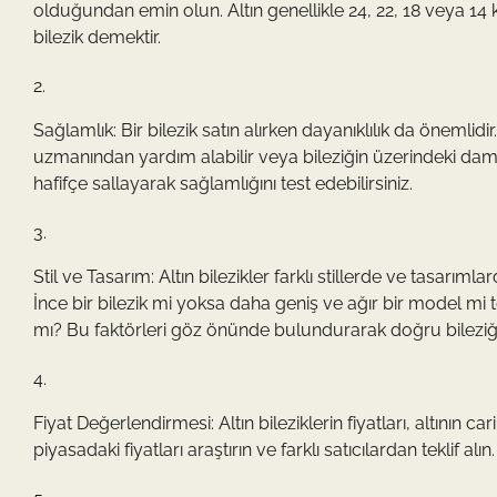
olduğundan emin olun. Altın genellikle 24, 22, 18 veya 14 kar
bilezik demektir.
Sağlamlık: Bir bilezik satın alırken dayanıklılık da önemlid
uzmanından yardım alabilir veya bileziğin üzerindeki damga
hafifçe sallayarak sağlamlığını test edebilirsiniz.
Stil ve Tasarım: Altın bilezikler farklı stillerde ve tasarıml
İnce bir bilezik mi yoksa daha geniş ve ağır bir model mi 
mı? Bu faktörleri göz önünde bulundurarak doğru bileziği 
Fiyat Değerlendirmesi: Altın bileziklerin fiyatları, altının c
piyasadaki fiyatları araştırın ve farklı satıcılardan teklif alın