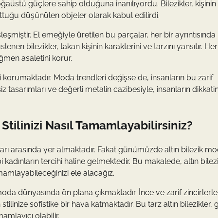
ğaüstü güçlere sahip olduğuna inanılıyordu. Bilezikler, kişinin
tuttuğu düşünülen objeler olarak kabul edilirdi.
şleşmiştir. El emeğiyle üretilen bu parçalar, her bir ayrıntısında
enen bilezikler, takan kişinin karakterini ve tarzını yansıtır. Her
ağmen asaletini korur.
 korumaktadır. Moda trendleri değişse de, insanların bu zarif
rsiz tasarımları ve değerli metalin cazibesiyle, insanların dikkati
Stilinizi Nasıl Tamamlayabilirsiniz?
arları arasında yer almaktadır. Fakat günümüzde altın bilezik mo
bi kadınların tercihi haline gelmektedir. Bu makalede, altın bilez
mamlayabileceğinizi ele alacağız.
n moda dünyasında ön plana çıkmaktadır. İnce ve zarif zincirlerle
n stilinize sofistike bir hava katmaktadır. Bu tarz altın bilezikler,
amlayıcı olabilir.