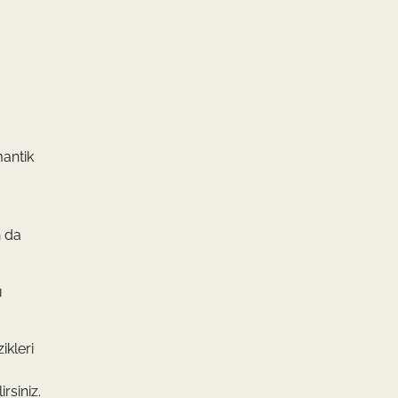
mantik
n da
ı
ikleri
rsiniz.