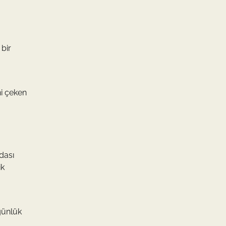
 bir
ni çeken
dası
ik
 günlük