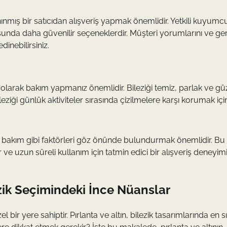
 tanınmış bir satıcıdan alışveriş yapmak önemlidir. Yetkili kuyumc
usunda daha güvenilir seçeneklerdir. Müşteri yorumlarını ve ger
dinebilirsiniz.
li olarak bakım yapmanız önemlidir. Bileziği temiz, parlak ve gü
eziği günlük aktiviteler sırasında çizilmelere karşı korumak içi
rlik ve bakım gibi faktörleri göz önünde bulundurmak önemlidir. Bu
 ve uzun süreli kullanım için tatmin edici bir alışveriş deneyim
ezik Seçimindeki İnce Nüanslar
l bir yere sahiptir. Pırlanta ve altın, bilezik tasarımlarında en s