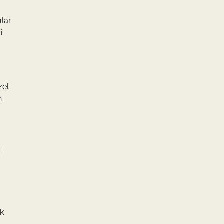
ular
i
zel
n
i
ık