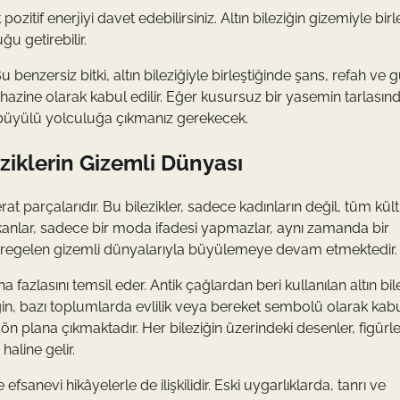
zitif enerjiyi davet edebilirsiniz. Altın bileziğin gizemiyle bir
u getirebilir.
Bu benzersiz bitki, altın bileziğiyle birleştiğinde şans, refah ve g
zli hazine olarak kabul edilir. Eğer kusursuz bir yasemin tarlasın
bu büyülü yolculuğa çıkmanız gerekecek.
eziklerin Gizemli Dünyası
 parçalarıdır. Bu bilezikler, sadece kadınların değil, tüm kült
takanlar, sadece bir moda ifadesi yapmazlar, aynı zamanda bir
nca süregelen gizemli dünyalarıyla büyülemeye devam etmektedir.
 fazlasını temsil eder. Antik çağlardan beri kullanılan altın bile
ğin, bazı toplumlarda evlilik veya bereket sembolü olarak kab
 ön plana çıkmaktadır. Her bileziğin üzerindeki desenler, figürl
haline gelir.
e efsanevi hikâyelerle de ilişkilidir. Eski uygarlıklarda, tanrı ve