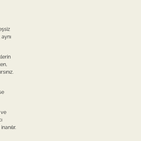
eşsiz
 aynı
klerin
ken,
rsınız.
se
 ve
ı
nanılır.