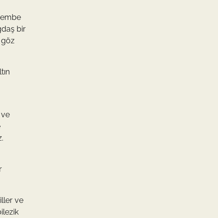
, pembe
ğdaş bir
e göz
tın
 ve
e
.
r
ller ve
ilezik