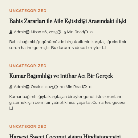
UNCATEGORIZED
Bahis Zararları ile Aile Eşitsizliği Arasındaki İlişki
Admin
Nisan 26, 2025
5 Min Read
0
Bahis bağımlılığı, günümüzde birçok ailenin karşılaştığı ciddi bir
sorun haline gelmiştir. Bu durum, sadece bireyler […]
UNCATEGORIZED
Kumar Bağımlılığı ve İntihar Acı Bir Gerçek
Admin
Ocak 2, 2025
10 Min Read
0
Kumar bağımlılığıyla karşılaşan bireyler genellikle sorunlarını
gizlemek için derin bir yalnızlık hissi yaşarlar. Cumartesi gecesi
[…]
UNCATEGORIZED
Harvest Sweet Coconut sigara Hindistancevizi