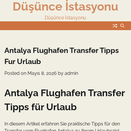
Düşünce İstasyonu
Skip
to
content
Düşünce İstasyonu
Antalya Flughafen Transfer Tipps
Fur Urlaub
Posted on
Mayıs 8, 2026
by
admin
Antalya Flughafen Transfer
Tipps für Urlaub
In diesem Artikel erfahren Sie praktische Tipps für den
Transfer vom Flughafen Antalya zu Ihrem Urlaubsziel.