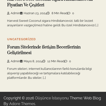
Fiyatları Ve Çeşitleri
Admin
Haziran 23, 2024
8 Min Read
0
Harvest Sweet Coconut sigara Hindistancevizi, tatlı bir lezzet
arayanların vazgeçilmezi haline geldi. Bu özel Hindistancevizi […]
UNCATEGORIZED
Forum Sitelerinde İletişim Becerilerinin
Geliştirilmesi
Admin
Mayıs 8, 2024
12 Min Read
0
Forum siteleri, internet kullanıcılarının farklı konularda bilgi
alışverişi yapabileceği ve tartışmalara katılabileceği
platformlardır. Bu siteler, […]
Copyright © 2026
Düşünce İstasyonu
Theme: Web Blog
By
Adore Themes
.