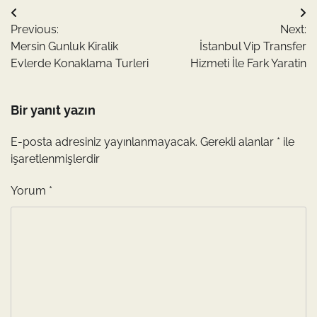
Yazı
Previous:
Next:
gezinmesi
Mersin Gunluk Kiralik
İstanbul Vip Transfer
Evlerde Konaklama Turleri
Hizmeti İle Fark Yaratin
Bir yanıt yazın
E-posta adresiniz yayınlanmayacak.
Gerekli alanlar
*
ile
işaretlenmişlerdir
Yorum
*