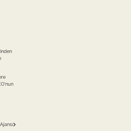
rinden
n
ere
SEO'nun
Ajansı