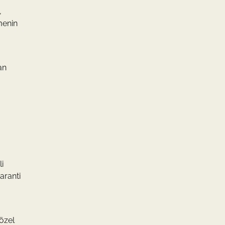
,
tmenin
an
i
aranti
 özel