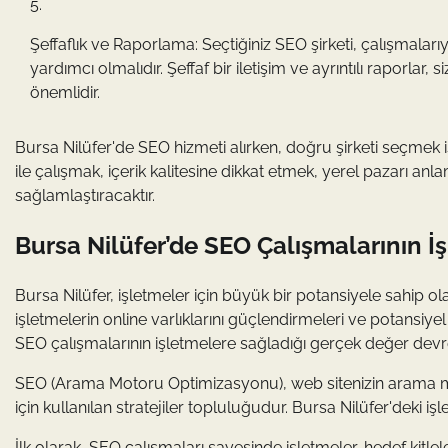
Şeffaflık ve Raporlama: Seçtiğiniz SEO şirketi, çalışmalarıy
yardımcı olmalıdır. Şeffaf bir iletişim ve ayrıntılı raporlar
önemlidir.
Bursa Nilüfer'de SEO hizmeti alırken, doğru şirketi seçmek işl
ile çalışmak, içerik kalitesine dikkat etmek, yerel pazarı an
sağlamlaştıracaktır.
Bursa Nilüfer’de SEO Çalışmalarının İ
Bursa Nilüfer, işletmeler için büyük bir potansiyele sahip ola
işletmelerin online varlıklarını güçlendirmeleri ve potansiy
SEO çalışmalarının işletmelere sağladığı gerçek değer devre
SEO (Arama Motoru Optimizasyonu), web sitenizin arama moto
için kullanılan stratejiler topluluğudur. Bursa Nilüfer'deki i
İlk olarak, SEO çalışmaları sayesinde işletmeler, hedef kitlele