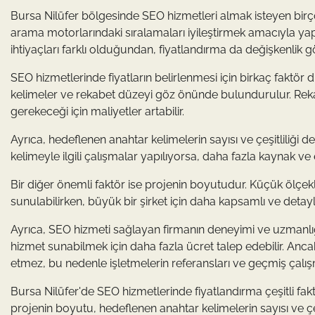
Bursa Nilüfer bölgesinde SEO hizmetleri almak isteyen birçok
arama motorlarındaki sıralamaları iyileştirmek amacıyla yapıla
ihtiyaçları farklı olduğundan, fiyatlandırma da değişkenlik 
SEO hizmetlerinde fiyatların belirlenmesi için birkaç faktör d
kelimeler ve rekabet düzeyi göz önünde bulundurulur. Rek
gerekeceği için maliyetler artabilir.
Ayrıca, hedeflenen anahtar kelimelerin sayısı ve çeşitliliği d
kelimeyle ilgili çalışmalar yapılıyorsa, daha fazla kaynak v
Bir diğer önemli faktör ise projenin boyutudur. Küçük ölçekl
sunulabilirken, büyük bir şirket için daha kapsamlı ve detaylı
Ayrıca, SEO hizmeti sağlayan firmanın deneyimi ve uzmanlığı 
hizmet sunabilmek için daha fazla ücret talep edebilir. Anca
etmez, bu nedenle işletmelerin referansları ve geçmiş çalışm
Bursa Nilüfer'de SEO hizmetlerinde fiyatlandırma çeşitli fakt
projenin boyutu, hedeflenen anahtar kelimelerin sayısı ve çe