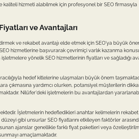
e kaliteli hizmeti alabilmek için profesyonel bir SEO firmasıyla
Fiyatları ve Avantajları
endirmek ve rekabet avantajı elde etmek için SEO'ya büyük ön
de SEO hizmetlerine başvurarak çevrimiçi varlık kazanma konu
şletmelere yönelik SEO hizmetlerinin fiyatları ve sağladığı av
 aracılığıyla hedef kitlelerine ulaşmaları büyük önem taşımaktad
ara çıkmasına yardımcı olurken, potansiyel müşterilerin dikkat
maktadır. Nilüfer'deki işletmelerin bu avantajlardan yararlanab
mektedir. İşletmelerin hedefledikleri anahtar kelimelerin rekabet
zeyi gibi unsurlar SEO fiyatlarını etkileyen faktörler arasınd
unan ajanslar genellikle farklı fiyat paketleri veya özelleştiril
r sunmayı amaçlamaktadır.