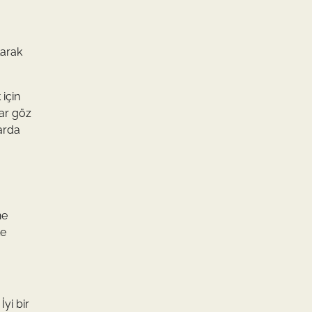
larak
 için
lar göz
zarda
ne
te
İyi bir