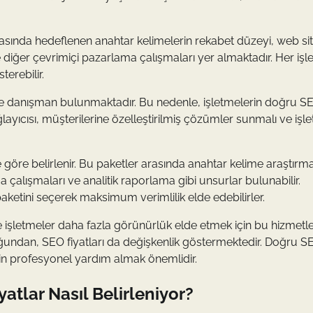
arasında hedeflenen anahtar kelimelerin rekabet düzeyi, web sit
diğer çevrimiçi pazarlama çalışmaları yer almaktadır. Her işl
terebilir.
ve danışman bulunmaktadır. Bu nedenle, işletmelerin doğru S
ağlayıcısı, müşterilerine özelleştirilmiş çözümler sunmalı ve işl
 göre belirlenir. Bu paketler arasında anahtar kelime araştırmas
a çalışmaları ve analitik raporlama gibi unsurlar bulunabilir.
aketini seçerek maksimum verimlilik elde edebilirler.
e işletmeler daha fazla görünürlük elde etmek için bu hizmetl
duğundan, SEO fiyatları da değişkenlik göstermektedir. Doğru S
in profesyonel yardım almak önemlidir.
atlar Nasıl Belirleniyor?