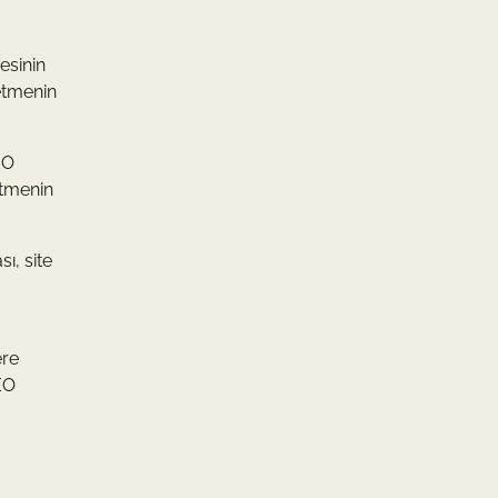
esinin
etmenin
EO
etmenin
ı, site
ere
EO