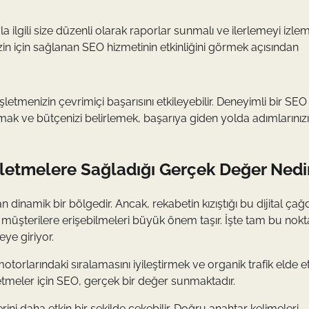
la ilgili size düzenli olarak raporlar sunmalı ve ilerlemeyi izle
, sizin için sağlanan SEO hizmetinin etkinliğini görmek açısından
etmenizin çevrimiçi başarısını etkileyebilir. Deneyimli bir SEO 
lamak ve bütçenizi belirlemek, başarıya giden yolda adımlarınızı
şletmelere Sağladığı Gerçek Değer Nedi
n dinamik bir bölgedir. Ancak, rekabetin kızıştığı bu dijital çağ
el müşterilere erişebilmeleri büyük önem taşır. İşte tam bu nok
ye giriyor.
rlarındaki sıralamasını iyileştirmek ve organik trafik elde 
şletmeler için SEO, gerçek bir değer sunmaktadır.
rini daha etkin bir şekilde çekebilir. Doğru anahtar kelimeleri