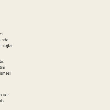
em
sunda
antajlar
ır.
ini
ilmesi
a yer
miş