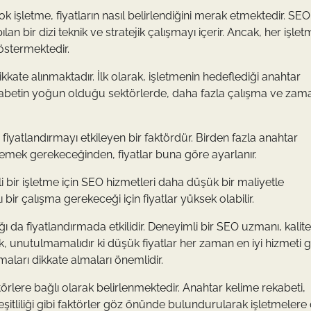
 işletme, fiyatların nasıl belirlendiğini merak etmektedir. SEO
n bir dizi teknik ve stratejik çalışmayı içerir. Ancak, her işle
göstermektedir.
ikkate alınmaktadır. İlk olarak, işletmenin hedeflediği anahtar
abetin yoğun olduğu sektörlerde, daha fazla çalışma ve zam
e fiyatlandırmayı etkileyen bir faktördür. Birden fazla anahtar
e emek gerekeceğinden, fiyatlar buna göre ayarlanır.
i bir işletme için SEO hizmetleri daha düşük bir maliyetle
 bir çalışma gerekeceği için fiyatlar yüksek olabilir.
da fiyatlandırmada etkilidir. Deneyimli bir SEO uzmanı, kalitel
k, unutulmamalıdır ki düşük fiyatlar her zaman en iyi hizmeti g
aları dikkate almaları önemlidir.
örlere bağlı olarak belirlenmektedir. Anahtar kelime rekabeti,
şitliliği gibi faktörler göz önünde bulundurularak işletmelere