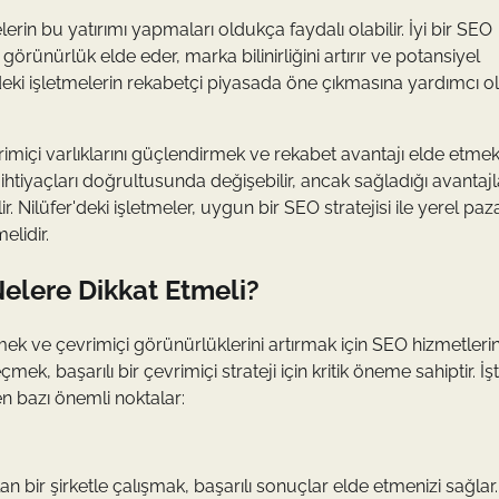
erin bu yatırımı yapmaları oldukça faydalı olabilir. İyi bir SEO
görünürlük elde eder, marka bilinirliğini artırır ve potansiyel
'deki işletmelerin rekabetçi piyasada öne çıkmasına yardımcı o
imiçi varlıklarını güçlendirmek ve rekabet avantajı elde etmek
e ihtiyaçları doğrultusunda değişebilir, ancak sağladığı avantaj
r. Nilüfer'deki işletmeler, uygun bir SEO stratejisi ile yerel pa
elidir.
Nelere Dikkat Etmeli?
letmek ve çevrimiçi görünürlüklerini artırmak için SEO hizmetleri
k, başarılı bir çevrimiçi strateji için kritik öneme sahiptir. İş
n bazı önemli noktalar:
 bir şirketle çalışmak, başarılı sonuçlar elde etmenizi sağlar. 