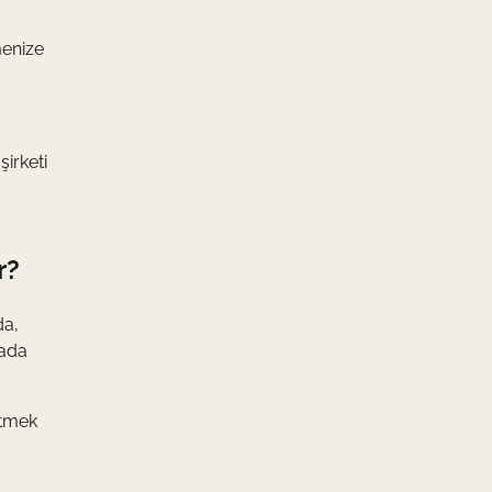
menize
şirketi
r?
da,
tada
etmek