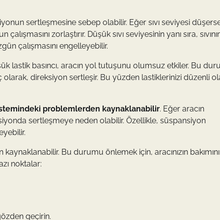
iyonun sertleşmesine sebep olabilir. Eğer sıvı seviyesi düşerse
alışmasını zorlaştırır. Düşük sıvı seviyesinin yanı sıra, sıvını
üzgün çalışmasını engelleyebilir.
şük lastik basıncı, aracın yol tutuşunu olumsuz etkiler. Bu dur
larak, direksiyon sertleşir. Bu yüzden lastiklerinizi düzenli o
istemindeki problemlerden kaynaklanabilir
. Eğer aracın
yonda sertleşmeye neden olabilir. Özellikle, süspansiyon
yebilir.
n kaynaklanabilir. Bu durumu önlemek için, aracınızın bakımını
azı noktalar:
gözden geçirin.