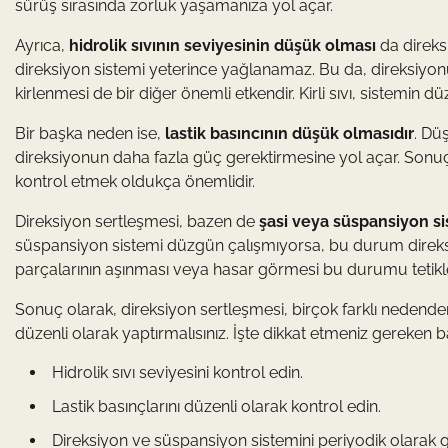
sürüş sırasında zorluk yaşamanıza yol açar.
Ayrıca,
hidrolik sıvının seviyesinin düşük olması
da direks
direksiyon sistemi yeterince yağlanamaz. Bu da, direksiyonun ç
kirlenmesi de bir diğer önemli etkendir. Kirli sıvı, sistemin d
Bir başka neden ise,
lastik basıncının düşük olmasıdır
. Dü
direksiyonun daha fazla güç gerektirmesine yol açar. Sonuç o
kontrol etmek oldukça önemlidir.
Direksiyon sertleşmesi, bazen de
şasi veya süspansiyon s
süspansiyon sistemi düzgün çalışmıyorsa, bu durum direksi
parçalarının aşınması veya hasar görmesi bu durumu tetikle
Sonuç olarak, direksiyon sertleşmesi, birçok farklı nedende
düzenli olarak yaptırmalısınız. İşte dikkat etmeniz gereken b
Hidrolik sıvı seviyesini kontrol edin.
Lastik basınçlarını düzenli olarak kontrol edin.
Direksiyon ve süspansiyon sistemini periyodik olarak 