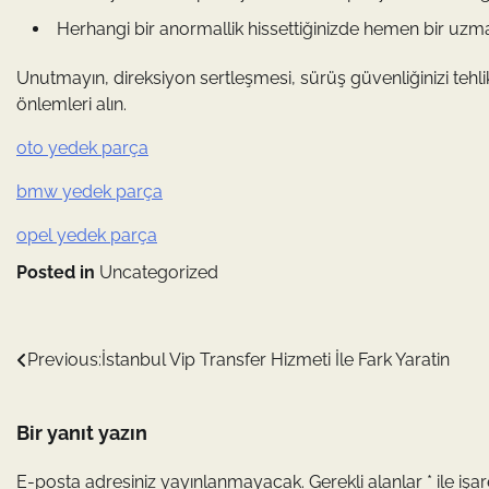
Herhangi bir anormallik hissettiğinizde hemen bir uzm
Unutmayın, direksiyon sertleşmesi, sürüş güvenliğinizi tehlik
önlemleri alın.
oto yedek parça
bmw yedek parça
opel yedek parça
Posted in
Uncategorized
Yazı
Previous:
İstanbul Vip Transfer Hizmeti İle Fark Yaratin
gezinmesi
Bir yanıt yazın
E-posta adresiniz yayınlanmayacak.
Gerekli alanlar
*
ile işa