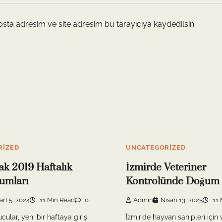
sta adresim ve site adresim bu tarayıcıya kaydedilsin.
RIZED
UNCATEGORIZED
ak 2019 Haftalık
İzmirde Veteriner
umları
Kontrolünde Doğum 
rt 5, 2024
11 Min Read
0
Admin
Nisan 13, 2025
11 
cular, yeni bir haftaya giriş
İzmir’de hayvan sahipleri için 