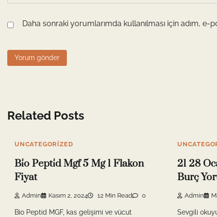
Daha sonraki yorumlarımda kullanılması için adım, e-po
Related Posts
UNCATEGORIZED
UNCATEGO
Bi̇o Pepti̇d Mgf 5 Mg 1 Flakon
21 28 Oc
Fiyat
Burç Yor
Admin
Kasım 2, 2024
12 Min Read
0
Admin
Ma
Bio Peptid MGF, kas gelişimi ve vücut
Sevgili okuyu