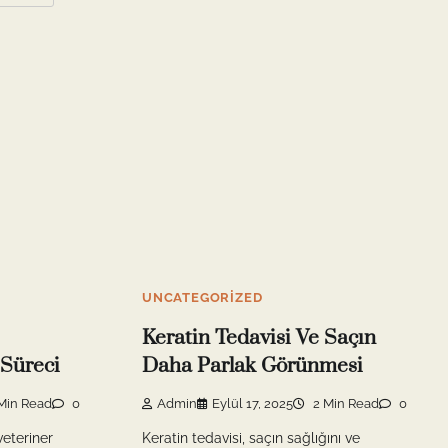
UNCATEGORIZED
Keratin Tedavisi Ve Saçın
Süreci
Daha Parlak Görünmesi
Min Read
0
Admin
Eylül 17, 2025
2 Min Read
0
veteriner
Keratin tedavisi, saçın sağlığını ve