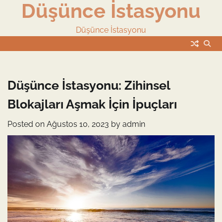
Düşünce İstasyonu
Skip
to
content
Düşünce İstasyonu
Düşünce İstasyonu: Zihinsel
Blokajları Aşmak İçin İpuçları
Posted on
Ağustos 10, 2023
by
admin