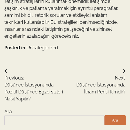
iletişim stratejilerini kullanmak önemlidir. İletişimde
şaşkınlık ve patlama yaratmak için ayrıntılı paragraflar,
samimi bir dil, retorik sorular ve etkileyici anlatım
teknikleri kullanılabilir. Bu stratejileri benimsediğinizde,
insanlar arasındaki iletişimin gelişeceğini ve zihinsel
engellerin azalacağını göreceksiniz.
Posted in
Uncategorized
Yazı
Previous:
Next:
gezinmesi
Düşünce İstasyonunda
Düşünce İstasyonunda
Pozitif Düşünce Egzersizleri
İlham Perisi Kimdir?
Nasıl Yapılır?
Ara
Ara