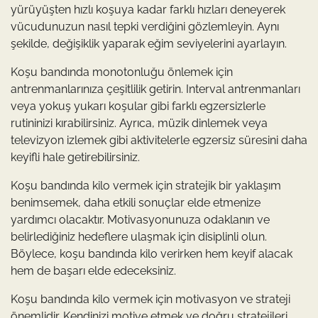
yürüyüşten hızlı koşuya kadar farklı hızları deneyerek
vücudunuzun nasıl tepki verdiğini gözlemleyin. Aynı
şekilde, değişiklik yaparak eğim seviyelerini ayarlayın.
Koşu bandında monotonluğu önlemek için
antrenmanlarınıza çeşitlilik getirin. Interval antrenmanları
veya yokuş yukarı koşular gibi farklı egzersizlerle
rutininizi kırabilirsiniz. Ayrıca, müzik dinlemek veya
televizyon izlemek gibi aktivitelerle egzersiz süresini daha
keyifli hale getirebilirsiniz.
Koşu bandında kilo vermek için stratejik bir yaklaşım
benimsemek, daha etkili sonuçlar elde etmenize
yardımcı olacaktır. Motivasyonunuza odaklanın ve
belirlediğiniz hedeflere ulaşmak için disiplinli olun.
Böylece, koşu bandında kilo verirken hem keyif alacak
hem de başarı elde edeceksiniz.
Koşu bandında kilo vermek için motivasyon ve strateji
önemlidir. Kendinizi motive etmek ve doğru stratejileri