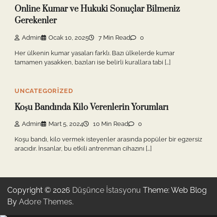
Online Kumar ve Hukuki Sonuçlar Bilmeniz
Gerekenler
Admin
Ocak 10, 2025
7 Min Read
0
Her ülkenin kumar yasaları farklı. Bazı ülkelerde kumar
tamamen yasakken, bazıları ise belirli kurallara tabi […]
UNCATEGORIZED
Koşu Bandında Kilo Verenlerin Yorumları
Admin
Mart 5, 2024
10 Min Read
0
Koşu bandı, kilo vermek isteyenler arasında popüler bir egzersiz
aracıdır. İnsanlar, bu etkili antrenman cihazını […]
Copyright © 2026
Düşünce İstasyonu
Theme: Web Blog
By
Adore Themes
.