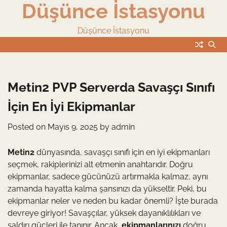
Düşünce İstasyonu
Skip
to
content
Düşünce İstasyonu
Metin2 PVP Serverda Savaşçı Sınıfı
İçin En İyi Ekipmanlar
Posted on
Mayıs 9, 2025
by
admin
Metin2
dünyasında, savaşçı sınıfı için en iyi ekipmanları
seçmek, rakiplerinizi alt etmenin anahtarıdır. Doğru
ekipmanlar, sadece gücünüzü artırmakla kalmaz, aynı
zamanda hayatta kalma şansınızı da yükseltir. Peki, bu
ekipmanlar neler ve neden bu kadar önemli? İşte burada
devreye giriyor! Savaşçılar, yüksek dayanıklılıkları ve
saldırı güçleri ile tanınır. Ancak,
ekipmanlarınızı
doğru