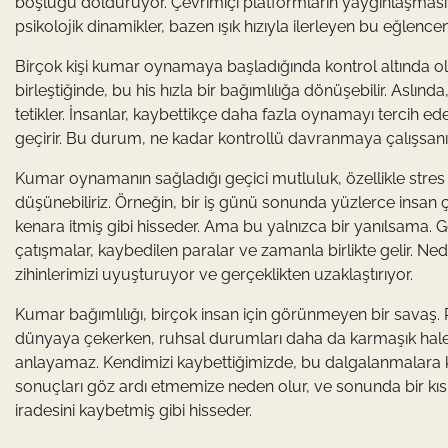
boşluğu dolduruyor. Çevrimiçi platformların yaygınlaşmasıy
psikolojik dinamikler, bazen ışık hızıyla ilerleyen bu eğlence
Birçok kişi kumar oynamaya başladığında kontrol altında
birleştiğinde, bu his hızla bir bağımlılığa dönüşebilir. Aslın
tetikler. İnsanlar, kaybettikçe daha fazla oynamayı tercih ede
geçirir. Bu durum, ne kadar kontrollü davranmaya çalışsanı
Kumar oynamanın sağladığı geçici mutluluk, özellikle stres alt
düşünebiliriz. Örneğin, bir iş günü sonunda yüzlerce insan 
kenara itmiş gibi hisseder. Ama bu yalnızca bir yanılsama. Gen
çatışmalar, kaybedilen paralar ve zamanla birlikte gelir. 
zihinlerimizi uyuşturuyor ve gerçeklikten uzaklaştırıyor.
Kumar bağımlılığı, birçok insan için görünmeyen bir savaş. Ren
dünyaya çekerken, ruhsal durumları daha da karmaşık hale 
anlayamaz. Kendimizi kaybettiğimizde, bu dalgalanmalara ka
sonuçları göz ardı etmemize neden olur, ve sonunda bir kıs
iradesini kaybetmiş gibi hisseder.