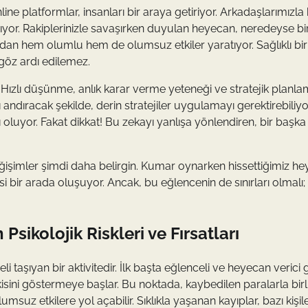
e platformlar, insanları bir araya getiriyor. Arkadaşlarımızla b
ırıyor. Rakiplerinizle savaşırken duyulan heyecan, neredeyse bi
an hem olumlu hem de olumsuz etkiler yaratıyor. Sağlıklı bir
 göz ardı edilemez.
r. Hızlı düşünme, anlık karar verme yeteneği ve stratejik planl
ı andıracak şekilde, derin stratejiler uygulamayı gerektirebiliyo
luyor. Fakat dikkat! Bu zekayı yanlışa yönlendiren, bir başka
işimler şimdi daha belirgin. Kumar oynarken hissettiğimiz he
i bir arada oluşuyor. Ancak, bu eğlencenin de sınırları olmalı; 
sikolojik Riskleri ve Fırsatları
i taşıyan bir aktivitedir. İlk başta eğlenceli ve heyecan verici 
ini göstermeye başlar. Bu noktada, kaybedilen paralarla birl
msuz etkilere yol açabilir. Sıklıkla yaşanan kayıplar, bazı kişi