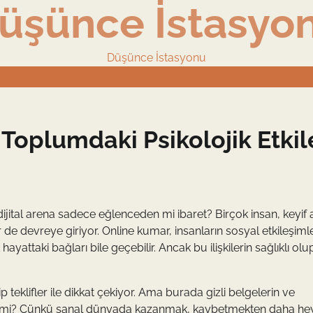
üşünce İstasyo
Düşünce İstasyonu
Toplumdaki Psikolojik Etkil
ijital arena sadece eğlenceden mi ibaret? Birçok insan, keyif
r de devreye giriyor. Online kumar, insanların sosyal etkileşimle
ayattaki bağları bile geçebilir. Ancak bu ilişkilerin sağlıklı olu
 teklifler ile dikkat çekiyor. Ama burada gizli belgelerin ve
. Neden mi? Çünkü sanal dünyada kazanmak, kaybetmekten daha h