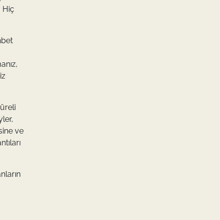
. Hiç
hbet
manız,
iz
üreli
ler,
sine ve
tıları
nların