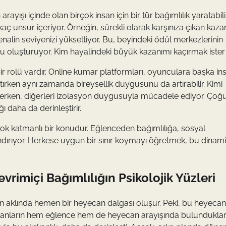
yışı içinde olan birçok insan için bir tür bağımlılık yaratabilir
aç unsur içeriyor. Örneğin, sürekli olarak karşınıza çıkan kaz
nalin seviyenizi yükseltiyor. Bu, beyindeki ödül merkezlerinin
 oluşturuyor. Kim hayalindeki büyük kazanımı kaçırmak ister 
r rolü vardır. Online kumar platformları, oyunculara başka in
tırken aynı zamanda bireysellik duygusunu da artırabilir. Kimi
derken, diğerleri izolasyon duygusuyla mücadele ediyor. Çoğ
 daha da derinleştirir.
e çok katmanlı bir konudur. Eğlenceden bağımlılığa, sosyal
dırıyor. Herkese uygun bir sınır koymayı öğretmek, bu dinami
rimiçi Bağımlılığın Psikolojik Yüzleri
in aklında hemen bir heyecan dalgası oluşur. Peki, bu heyecan
sanların hem eğlence hem de heyecan arayışında bulundukları