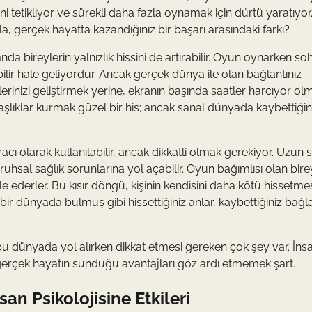
i tetikliyor ve sürekli daha fazla oynamak için dürtü yaratıyor
gerçek hayatta kazandığınız bir başarı arasındaki farkı?
da bireylerin yalnızlık hissini de artırabilir. Oyun oynarken so
debilir hale geliyordur. Ancak gerçek dünya ile olan bağlantınız
lerinizi geliştirmek yerine, ekranın başında saatler harcıyor ol
daşlıklar kurmak güzel bir his; ancak sanal dünyada kaybettiğin
 olarak kullanılabilir, ancak dikkatli olmak gerekiyor. Uzun s
ruhsal sağlık sorunlarına yol açabilir. Oyun bağımlısı olan birey
e ederler. Bu kısır döngü, kişinin kendisini daha kötü hissetme
ir dünyada bulmuş gibi hissettiğiniz anlar, kaybettiğiniz bağlan
 bu dünyada yol alırken dikkat etmesi gereken çok şey var. İnsa
k gerçek hayatın sunduğu avantajları göz ardı etmemek şart.
n Psikolojisine Etkileri