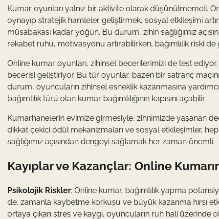
Kumar oyunları yalnız bir aktivite olarak düşünülmemeli. Onlin
oynayıp stratejik hamleler geliştirmek, sosyal etkileşimi art
müsabakası kadar yoğun. Bu durum, zihin sağlığımız açısınd
rekabet ruhu, motivasyonu artırabilirken, bağımlılık riski de
Online kumar oyunları, zihinsel becerilerimizi de test ediyo
becerisi geliştiriyor. Bu tür oyunlar, bazen bir satranç maçın
durum, oyuncuların zihinsel esneklik kazanmasına yardımcı o
bağımlılık türü olan kumar bağımlılığının kapısını açabilir.
Kumarhanelerin evimize girmesiyle, zihnimizde yaşanan değ
dikkat çekici ödül mekanizmaları ve sosyal etkileşimler, heps
sağlığımız açısından dengeyi sağlamak her zaman önemli.
Kayıplar ve Kazançlar: Online Kumarın P
Psikolojik Riskler
: Online kumar, bağımlılık yapma potansiyel
de, zamanla kaybetme korkusu ve büyük kazanma hırsı etkis
ortaya çıkan stres ve kaygı, oyuncuların ruh hali üzerinde olu