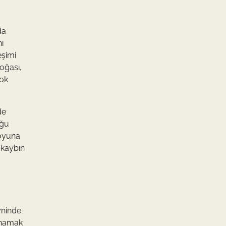
da
ı
eşimi
doğası,
çok
de
oğu
 oyuna
 kaybın
yninde
oynamak