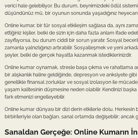
verici hale gelebiliyor. Bu durum, beynimizdeki ödül sistemin
düşündünüz mü, bir oyunun sonunda yaşadığınız heyecanla, 
Online kumar, bir tür sosyal etkileşim sağlasa da, aynı zaman
ettiğiniz kişiler, belki de sizin için daha fazla anlam ifade e
zayıflıyorsa, bu durum ciddi bir sorun yaratır. Sosyal beceri
zamanla yalnızlığınızı artırabilir. Sosyalleşmek ve yeni arka
şeyler, belki de gerçek hayatta kazanmak istediklerinizdir.
Online kumar oynamak, stresle başa çıkma ve rahatlama aracı
bir alışkanlık haline geldiğinde, depresyon ve anksiyete gibi 
genellikle finansal zorluklar ve sosyal izolasyon ile mücadel
yaşam kalitesinin düşmesine neden olabilir. Kendinizi başka b
fark etmenizi engelleyebilir.
Online kumar dünyası bir dizi derin etkilerle dolu. Herkesin
birbirileriyle olan bağları, sanal ortamda değişebilir; anca
Sanaldan Gerçeğe: Online Kumarın İnsa