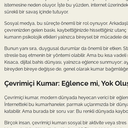
istemesine neden oluyor. İşte bu yüzden, internet üzerindeki
sürekli bir savaş içinde tutuyor.
Sosyal medya, bu süreçte önemli bir rol oynuyor. Arkadaşlar
çevrenizden gelen baskı, kaybettiğinizde hissettiğiniz utan
kumarın psikolojik etkileri yalnızca bireysel bir mücadele de
Bunun yanı sıra, duygusal durumlar da önemli bir etken. Stres
stresle baş etmenin bir yöntemi olabilir. Ama bu kısa vade
Kısaca, dijital bahis dünyası, yalnızca eğlence sunmuyor; ayn
bireyden bireye değişse de, genel olarak kumar bağımlılığı
Çevrimiçi Kumar: Eğlence mi, Yok Ol
Çevrimiçi kumar, modern dünyada heyecan verici bir eğlenc
İnternetteki bu kumarhaneler, parmak uçlarımızda bir dü
katabilir. Ama burada bir soru var: Bu renkli dünyada ka
Birçok insan, çevrimiçi kumarı sosyal bir aktivite veya stre