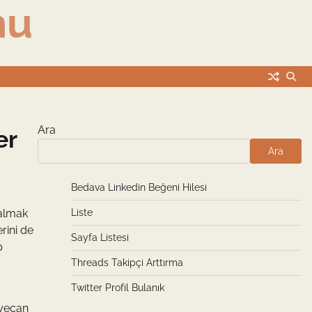
nu
Ara
er
Ara
Bedava Linkedin Beğeni Hilesi
 almak
Liste
rini de
Sayfa Listesi
p
Threads Takipçi Arttırma
Twitter Profil Bulanık
eyecan