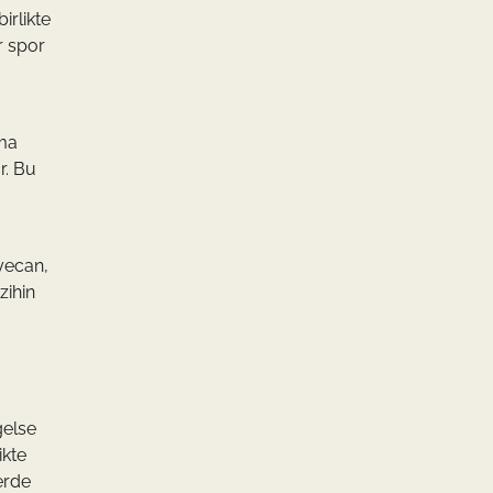
irlikte
r spor
ama
r. Bu
yecan,
zihin
gelse
ikte
lerde