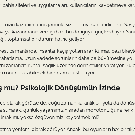
 bahis siteleri ve uygulamaları, kullanıcılarını kaybetmeye kar
ınızın kazanımlarını görmek, sizi de heyecanlandırabilir. Sosy
ç veya kazanmanın verdiği haz, bu döngüyü güçlendiriyor. Yani
ğil; toplumsal bir durum haline geliyor.
li zamanlarda, insanlar kaçış yolları arar. Kumar, bazı bireyle
li rahatlama, uzun vadede sorunların daha da büyümesine yol a
ı zamanda ruhsal sağlık üzerinde derin etkiler yaratıyor. Bu et
nın önünü açabilecek bir ortam oluşturuyor.
uş mu? Psikolojik Dönüşümün İzinde
e olarak görülse de, çoğu zaman karanlık bir yola da dönüşeb
nya sunarak, günlük yaşamımızın sıradan monotonluğuna renk
ybolmak mı, yoksa özgüvenimizi kaybetmek mi?
s atma yöntemi olarak görüyor. Ancak, bu oyunların her bir tıkl