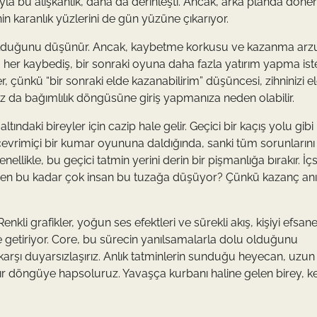
la bu alışkanlık, daha da derinleşti. Ancak, arka planda döne
nin karanlık yüzlerini de gün yüzüne çıkarıyor.
 olduğunu düşünür. Ancak, kaybetme korkusu ve kazanma arz
da, her kaybediş, bir sonraki oyuna daha fazla yatırım yapma ist
r, çünkü “bir sonraki elde kazanabilirim” düşüncesi, zihninizi e
z da bağımlılık döngüsüne giriş yapmanıza neden olabilir.
ındaki bireyler için cazip hale gelir. Geçici bir kaçış yolu gibi
çevrimiçi bir kumar oyununa daldığında, sanki tüm sorunlarını 
ellikle, bu geçici tatmin yerini derin bir pişmanlığa bırakır. İç
Neden bu kadar çok insan bu tuzağa düşüyor? Çünkü kazanç anı
kli grafikler, yoğun ses efektleri ve sürekli akış, kişiyi efsane
getiriyor. Core, bu sürecin yanılsamalarla dolu olduğunu
rşı duyarsızlaşırız. Anlık tatminlerin sunduğu heyecan, uzun
ır döngüye hapsoluruz. Yavaşça kurbanı haline gelen birey, k