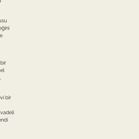
n
usu
eğini
le
bir
sel
,
vi bir
 vadeli
endi