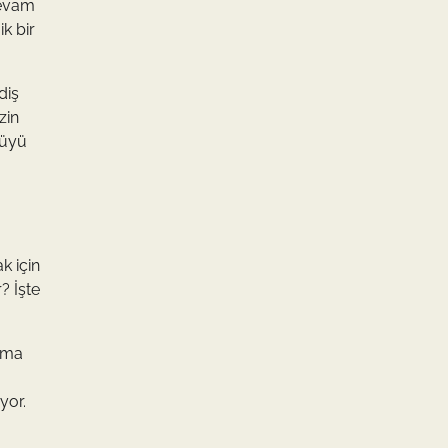
devam
ik bir
diş
zin
güyü
k için
? İşte
nama
yor.