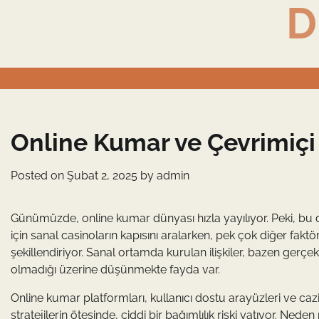
D
Skip
to
content
Online Kumar ve Çevrimiçi 
Posted on
Şubat 2, 2025
by
admin
Günümüzde, online kumar dünyası hızla yayılıyor. Peki, bu d
için sanal casinoların kapısını aralarken, pek çok diğer faktö
şekillendiriyor. Sanal ortamda kurulan ilişkiler, bazen gerçek h
olmadığı üzerine düşünmekte fayda var.
Online kumar platformları, kullanıcı dostu arayüzleri ve cazip
stratejilerin ötesinde, ciddi bir bağımlılık riski yatıyor