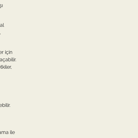
şı
al
,
r için
çabilir.
kiler,
ilir.
ama ile