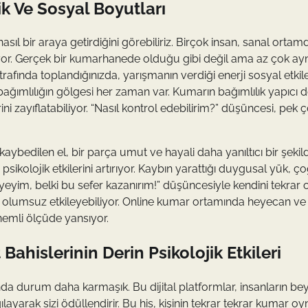
ik Ve Sosyal Boyutları
sıl bir araya getirdiğini görebiliriz. Birçok insan, sanal ortam
biliyor. Gerçek bir kumarhanede olduğu gibi değil ama az çok ayn
trafında toplandığınızda, yarışmanın verdiği enerji sosyal etkil
 bağımlılığın gölgesi her zaman var. Kumarın bağımlılık yapıcı 
ni zayıflatabiliyor. “Nasıl kontrol edebilirim?” düşüncesi, pek 
aybedilen el, bir parça umut ve hayali daha yanıltıcı bir şekil
kolojik etkilerini artırıyor. Kaybın yarattığı duygusal yük, ç
yeyim, belki bu sefer kazanırım!” düşüncesiyle kendini tekrar
ni olumsuz etkileyebiliyor. Online kumar ortamında heyecan ve
nemli ölçüde yansıyor.
Bahislerinin Derin Psikolojik Etkileri
da durum daha karmaşık. Bu dijital platformlar, insanların be
ılayarak sizi ödüllendirir. Bu his, kişinin tekrar tekrar kumar 