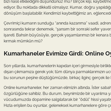
bizi nasıl etkilediğini düşündünüz mü? Birçok kişi, kaybetme
ediyor. Bu noktada dikkatli olmalıyız. Kumar, doğru yapıldığın
dönüşüm başlatabilir. Kendimizi kaybettiğimiz an, eğlence
Çevrimiçi kumarın sunduğu “anında kazanma” vaadi, adrenali
sonrasında tekrar denemek, “şansım bir sonraki sefer yaver 
işareti. Bahsin büyüsüyle, gerçek yaşamlarımızı bir kenara bı
kırmak mümkün mü?
Kumarhaneler Evimize Girdi: Online O
Son yıllarda, kumarhanelerin kapıdan içeri girmesiyle birli
dışarı çıkmamıza gerek yok; tüm dünya parmaklarımızın ucund
bu sorunun peşine düştüğümüzde, birkaç ilginç gerçek ile k
Online kumarhaneler, her zaman elimizin altında. İster saba
özgürlüğüne sahibiz. Bu durum, beynimizde bir uyarılma yara
vücudumuzda dopamine salgılatarak bir “ödül” hissi yaşatıyor
Hızla erişilen bu oyunlar, geleneksel kumarhanelere göre ço