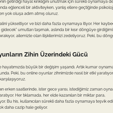
nin getirdiği hayal kırıklığını unutmak için sürekli oynamaya 
da eğlenceli bir aktiviteyken, yanlış ellere geçtiğinde psikoloj
den yok oluşa adım atmış oluruz.
ni yükseltiyor ve bizi daha fazla oynamaya itiyor. Her kaybe
gidecek” umutları taşımak, aslında bir kısır döngüye girdiğimi
rakıyor, ailemizle olan ilişkilerimizi zedeliyoruz. Peki, bu dön
yunların Zihin Üzerindeki Gücü
kte hayatımızda büyük bir değişim yaşandı. Artık kumar oynama
a. Peki, bu online oyunlar zihnimizde nasıl bir etki yaratıyor
arşılaşıyoruz.
hın erken saatlerinde, ister gece yarısı, istediğimiz zaman oy
tıyor. Her tıklamada, her elde kazanılan bir miktar para,
. Bu his, kullanıcıları sürekli daha fazla oynamaya teşvik edi
k daha cazip hale geliyor.