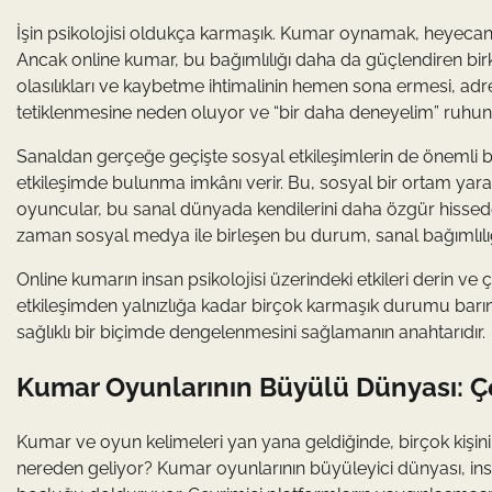
İşin psikolojisi oldukça karmaşık. Kumar oynamak, heyecan ara
Ancak online kumar, bu bağımlılığı daha da güçlendiren birk
olasılıkları ve kaybetme ihtimalinin hemen sona ermesi, adre
tetiklenmesine neden oluyor ve “bir daha deneyelim” ruhunu
Sanaldan gerçeğe geçişte sosyal etkileşimlerin de önemli bi
etkileşimde bulunma imkânı verir. Bu, sosyal bir ortam yara
oyuncular, bu sanal dünyada kendilerini daha özgür hisse
zaman sosyal medya ile birleşen bu durum, sanal bağımlılığı
Online kumarın insan psikolojisi üzerindeki etkileri derin v
etkileşimden yalnızlığa kadar birçok karmaşık durumu barın
sağlıklı bir biçimde dengelenmesini sağlamanın anahtarıdır.
Kumar Oyunlarının Büyülü Dünyası: Çev
Kumar ve oyun kelimeleri yan yana geldiğinde, birçok kişin
nereden geliyor? Kumar oyunlarının büyüleyici dünyası, in