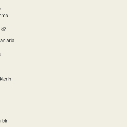
.
anma
ki?
sanlarla
u
klerin
 bir