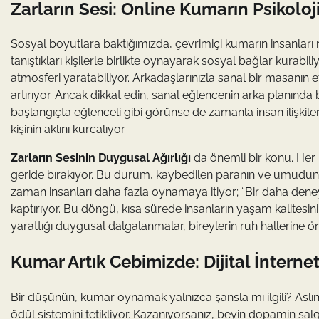
Zarların Sesi: Online Kumarın Psikoloj
Sosyal boyutlara baktığımızda, çevrimiçi kumarın insanları na
tanıştıkları kişilerle birlikte oynayarak sosyal bağlar kura
atmosferi yaratabiliyor. Arkadaşlarınızla sanal bir masanın e
artırıyor. Ancak dikkat edin, sanal eğlencenin arka planında
başlangıçta eğlenceli gibi görünse de zamanla insan ilişkileri
kişinin aklını kurcalıyor.
Zarların Sesinin Duygusal Ağırlığı
da önemli bir konu. Her k
geride bırakıyor. Bu durum, kaybedilen paranın ve umudun psi
zaman insanları daha fazla oynamaya itiyor; “Bir daha dene
kaptırıyor. Bu döngü, kısa sürede insanların yaşam kalitesi
yarattığı duygusal dalgalanmalar, bireylerin ruh hallerine ö
Kumar Artık Cebimizde: Dijital İnternet 
Bir düşünün, kumar oynamak yalnızca şansla mı ilgili? Aslın
ödül sistemini tetikliyor. Kazanıyorsanız, beyin dopamin salg