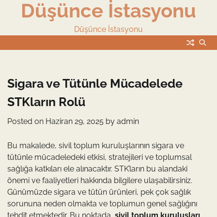
Düşünce İstasyonu
Skip
to
content
Düşünce İstasyonu
Sigara ve Tütünle Mücadelede
STKların Rolü
Posted on
Haziran 29, 2025
by
admin
Bu makalede, sivil toplum kuruluşlarının sigara ve
tütünle mücadeledeki etkisi, stratejileri ve toplumsal
sağlığa katkıları ele alınacaktır. STK’ların bu alandaki
önemi ve faaliyetleri hakkında bilgilere ulaşabilirsiniz.
Günümüzde sigara ve tütün ürünleri, pek çok sağlık
sorununa neden olmakta ve toplumun genel sağlığını
tehdit etmektedir. Bu noktada,
sivil toplum kuruluşları