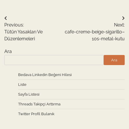
Yazı
Previous:
Next:
gezinmesi
Tütün Yasakları Ve
cafe-creme-beige-sigarillo–
Düzenlemeleri
10s-metal-kutu
Ara
Ara
Bedava Linkedin Beğeni Hilesi
Liste
Sayfa Listesi
Threads Takipçi Arttırma
Twitter Profil Bulanık