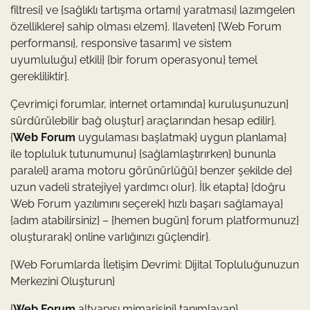
filtresi} ve {sağlıklı tartışma ortamı} yaratması} lazımgelen
özelliklere} sahip olması elzem}. Ilaveten} {Web Forum
performansı}, responsive tasarım} ve sistem
uyumluluğu} etkili} {bir forum operasyonu} temel
gerekliliktir}.
Çevrimiçi forumlar, internet ortamında} kuruluşunuzun}
sürdürülebilir bağ oluştur} araçlarından hesap edilir}.
{
Web Forum
uygulaması başlatmak} uygun planlama}
ile topluluk tutunumunu} {sağlamlaştırırken} bununla
paralel} arama motoru görünürlüğü} benzer şekilde de}
uzun vadeli stratejiye} yardımcı olur}. İlk etapta} {doğru
Web Forum yazılımını seçerek} hızlı başarı sağlamaya}
{adım atabilirsiniz} – {hemen bugün} forum platformunuz}
oluşturarak} online varlığınızı güçlendir}.
{Web Forumlarda İletişim Devrimi: Dijital Topluluğunuzun
Merkezini Oluşturun}
{
Web Forum
altyapısı mimarisini} tanımlayan}