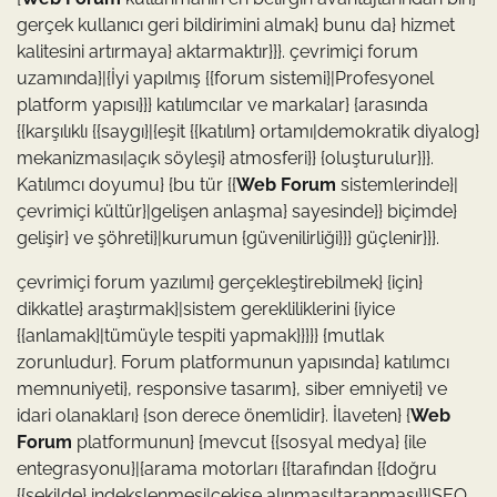
gerçek kullanıcı geri bildirimini almak} bunu da} hizmet
kalitesini artırmaya} aktarmaktır}}}. çevrimiçi forum
uzamında}|{İyi yapılmış {{forum sistemi}|Profesyonel
platform yapısı}}} katılımcılar ve markalar} {arasında
{{karşılıklı {{saygı}|{eşit {{katılım} ortamı|demokratik diyalog}
mekanizması|açık söyleşi} atmosferi}} {oluşturulur}}}.
Katılımcı doyumu} {bu tür {{
Web Forum
sistemlerinde}|
çevrimiçi kültür}|gelişen anlaşma} sayesinde}} biçimde}
gelişir} ve şöhreti}|kurumun {güvenilirliği}}} güçlenir}}}.
çevrimiçi forum yazılımı} gerçekleştirebilmek} {için}
dikkatle} araştırmak}|sistem gerekliliklerini {iyice
{{anlamak}|tümüyle tespiti yapmak}}}}} {mutlak
zorunludur}. Forum platformunun yapısında} katılımcı
memnuniyeti}, responsive tasarım}, siber emniyeti} ve
idari olanakları} {son derece önemlidir}. İlaveten} {
Web
Forum
platformunun} {mevcut {{sosyal medya} {ile
entegrasyonu}|{arama motorları {{tarafından {{doğru
{{şekilde} indekslenmesi|çekişe alınması|taranması}}|SEO