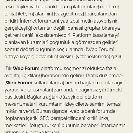
teknolojiler|web tabanlı forum platformları}} modern}
{dijital iletişim} alanının} {vazgeçilmez} {parçalarından
biridir}. İnternet forumları} yalnızca} metin alışverişinin
gerçekleştiği ortamlar değil}, dahası} gruplar biraraya
getiren} canlı} {ekosistemlerdir}. Platform tasarlamayı}
planlayan kurumlar} çoğunlukla görmezden gelirler}:
somut değer} bugünün koşullarında} {Web Forum}
ortaya koyan} devamlı etkileşim} {yeteneklerinde} gizli}.
{Bir
Web Forum
platformu seçmeniz} oldukça fazla}
avantajlı çıktıları} {beraberinde getirir}. Pratik düzlemde}
{
Web Forum
kullanıcılarına} her an bağlanma} olanağını
yaratır} ve tartışmaları} zamandan bağımsız yürütmek}
basitleşir}. Bağlantı ağları düzeyinde} platform
mekanizmaları} kurumların} izleyicilerle samimi temas}
imkânını verir}. Bunun dışında} web tabanlı forumda}
{toplanan içerik} SEO perspektifinden} kritik} linkaj
merkezleri} {oluştururken} bununla beraber} {markanızın
vizyonunu} ortaya koyar}.