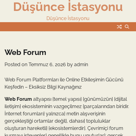
Düşünce İstasyonu
Skip
to
content
Düşünce İstasyonu
Web Forum
Posted on
Temmuz 6, 2026
by
admin
Web Forum Platformları ile Online Etkileşimin Gücünü
Keşfedin – Eksiksiz Bilgi Kaynağınız
Web Forum
altyapısı {temel yapısı} {günümüzün} {dijital
iletişim} ekosisteminin vazgeçilmez {parçalarından biridir.
İnternet forumları} yalnızca} metin alışverişinin
gerçekleştiği ortamlar değil}, dahası} topluluklar
oluşturan hareketli} {ekosistemlerdir}. Çevrimiçi forum
kurmayı isteyenler} genellikle bunu unuturlar}: gerçek