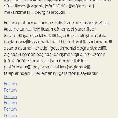
düzeltilmesi}|organik {görünürlük {{sağlaması}}}
mekanizması}}}} belirgin} {etkilidir}}}.
Forum platformu kurma seçimi} vermek} markanız} {ve
katılımcılarınız} {için {{uzun dönemde} yararlı}|çok
{olumlu}}} işaret edebilir}. {{{Başta {{hızlı} {oluşturma} ile
başlamanız|İlk aşamada basit} bir ortam} {tasarlamanız}}}
aşama aşama} ilerletip} {geliştirmeniz} doğru strateji}}},
dışında}}} hemen başında} danışmanlığı} alınız}|uzman
{görüşünü} {istemeniz}}} {son derece {{akılcı}}.
platformuna}}} başlamak}|katılım {sağlamak}}}
taleplerinden}}}, ilerlemenin} {garantörü} sayılabilir}}}.
Forum
Forum
Forum
Forum
Forum
Forum