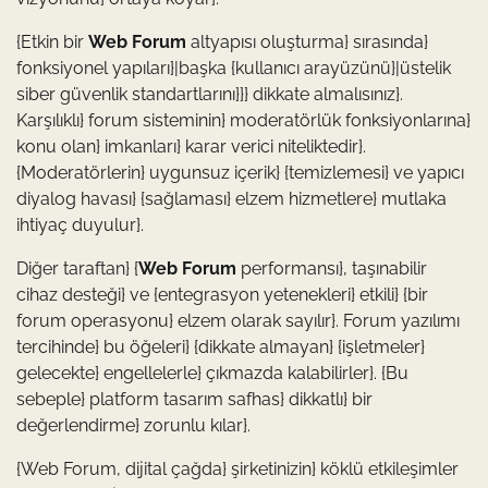
{Etkin bir
Web Forum
altyapısı oluşturma} sırasında}
fonksiyonel yapıları}|başka {kullanıcı arayüzünü}|üstelik
siber güvenlik standartlarını}}} dikkate almalısınız}.
Karşılıklı} forum sisteminin} moderatörlük fonksiyonlarına}
konu olan} imkanları} karar verici niteliktedir}.
{Moderatörlerin} uygunsuz içerik} {temizlemesi} ve yapıcı
diyalog havası} {sağlaması} elzem hizmetlere} mutlaka
ihtiyaç duyulur}.
Diğer taraftan} {
Web Forum
performansı}, taşınabilir
cihaz desteği} ve {entegrasyon yetenekleri} etkili} {bir
forum operasyonu} elzem olarak sayılır}. Forum yazılımı
tercihinde} bu öğeleri} {dikkate almayan} {işletmeler}
gelecekte} engellelerle} çıkmazda kalabilirler}. {Bu
sebeple} platform tasarım safhas} dikkatlı} bir
değerlendirme} zorunlu kılar}.
{Web Forum, dijital çağda} şirketinizin} köklü etkileşimler