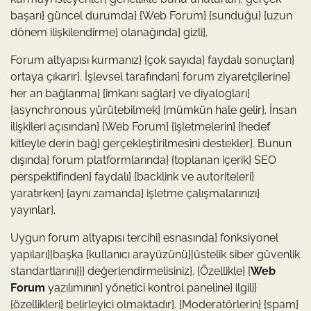
başarı} güncel durumda} {Web Forum} {sunduğu} {uzun
dönem ilişkilendirme} olanağında} gizli}.
Forum altyapısı kurmanız} {çok sayıda} faydalı sonuçları}
ortaya çıkarır}. İşlevsel tarafından} forum ziyaretçilerine}
her an bağlanma} {imkanı sağlar} ve diyalogları}
{asynchronous yürütebilmek} {mümkün hale gelir}. İnsan
ilişkileri açısından} {Web Forum} {işletmelerin} {hedef
kitleyle derin bağ} gerçekleştirilmesini destekler}. Bunun
dışında} forum platformlarında} {toplanan içerik} SEO
perspektifinden} faydalı} {backlink ve autoriteleri}
yaratırken} {aynı zamanda} işletme çalışmalarınızı}
yayınlar}.
Uygun forum altyapısı tercihi} esnasında} fonksiyonel
yapıları}|başka {kullanıcı arayüzünü}|üstelik siber güvenlik
standartlarını}}} değerlendirmelisiniz}. {Özellikle} {
Web
Forum
yazılımının} yönetici kontrol paneline} ilgili}
{özellikleri} belirleyici olmaktadır}. {Moderatörlerin} {spam}