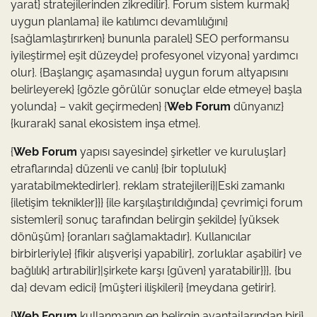
yarat} stratejilerinden zikredilir}. Forum sistem kurmak}
uygun planlama} ile katılımcı devamlılığını}
{sağlamlaştırırken} bununla paralel} SEO performansu
iyileştirme} eşit düzeyde} profesyonel vizyona} yardımcı
olur}. {Başlangıç aşamasında} uygun forum altyapısını
belirleyerek} {gözle görülür sonuçlar elde etmeye} başla
yolunda} – vakit geçirmeden} {
Web Forum
dünyanız}
{kurarak} sanal ekosistem inşa etme}.
{
Web Forum
yapısı sayesinde} şirketler ve kuruluşlar}
etraflarında} düzenli ve canlı} {bir topluluk}
yaratabilmektedirler}. reklam stratejileri}|Eski zamankı
{iletişim teknikler}}} {ile karşılaştırıldığında} çevrimiçi forum
sistemleri} sonuç tarafından belirgin şekilde} {yüksek
dönüşüm} {oranları sağlamaktadır}. Kullanıcılar
birbirleriyle} {fikir alışverişi yapabilir}, zorluklar aşabilir} ve
bağlılık} artırabilir}|şirkete karşı {güven} yaratabilir}}}, {bu
da} devam edici} {müşteri ilişkileri} {meydana getirir}.
{
Web Forum
kullanmanın en belirgin avantajlarından biri}