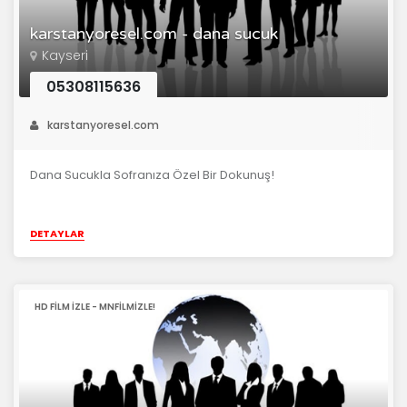
karstanyoresel.com - dana sucuk
Kayseri
05308115636
karstanyoresel.com
Dana Sucukla Sofranıza Özel Bir Dokunuş!
DETAYLAR
HD FILM IZLE - MNFİLMİZLE!