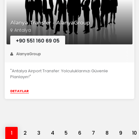
Alanya Transfer - AlanyaGroup
Antalya
+90 551 160 69 05
AlanyaGroup
"Antalya Airport Transfer: Yolculuklarınızı Güvenle
Planlayın!"
DETAYLAR
1
2
3
4
5
6
7
8
9
10