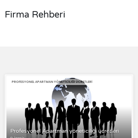
Firma Rehberi
PROFESYONEL APARTMAN YÖNETICILIĞI ÜCRETLERI
Profesyonel Apartman yöneticiliği ücretleri