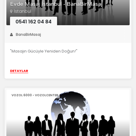
Evde Masaj İstanbul - BanaBirMasaj
İstanbul
0541 162 04 84
BanaBirMasaj
"Masajın Gücüyle Yeniden Doğun!"
DETAYLAR
VOZOL 6000 - VOZOLCENTER