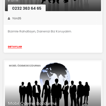
İzmir
0232 363 64 65
Yön35
Bizimle Rahatlayın, Dairenizi Biz Koruyalım.
DETAYLAR
MOBIL ÖDEME BOZDURMA
Mobil Ödeme Bozdurma