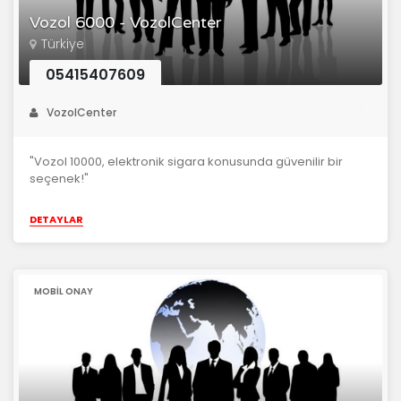
Vozol 6000 - VozolCenter
Türkiye
05415407609
VozolCenter
"Vozol 10000, elektronik sigara konusunda güvenilir bir
seçenek!"
DETAYLAR
MOBIL ONAY