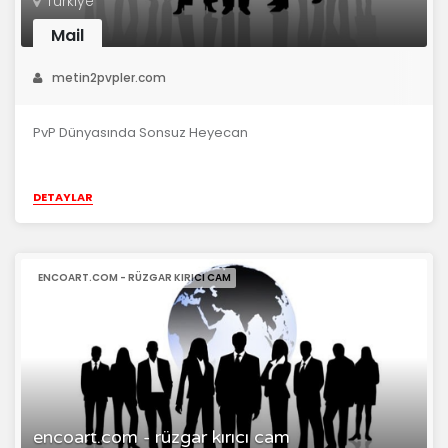
Türkiye
Mail
metin2pvpler.com
PvP Dünyasında Sonsuz Heyecan
DETAYLAR
ENCOART.COM - RÜZGAR KIRICI CAM
encoart.com - rüzgar kırıcı cam