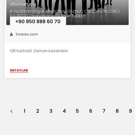
olusturucu
Hüdavendigar Mahallesi Gümüş Caddesi No:58/J
P.K:16070 Osmangazi/BURSA-TURKEY
+90 850 888 60 70
trowas.com
QR Kartvizit: Zaman kazandırır
DETAYLAR
Previous
1
2
3
4
5
6
7
8
9