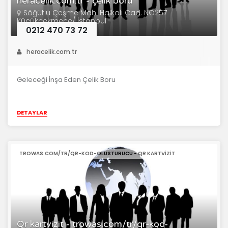
heracelik.com.tr - çelik boru
Söğütlu Çeşme Mah. Halkalı Cad. NO257
Küçükçekmece/ İstanbul
0212 470 73 72
heracelik.com.tr
Geleceği İnşa Eden Çelik Boru
DETAYLAR
TROWAS.COM/TR/QR-KOD-OLUSTURUCU - QR KARTVIZIT
Qr kartvizit - trowas.com/tr/qr-kod-