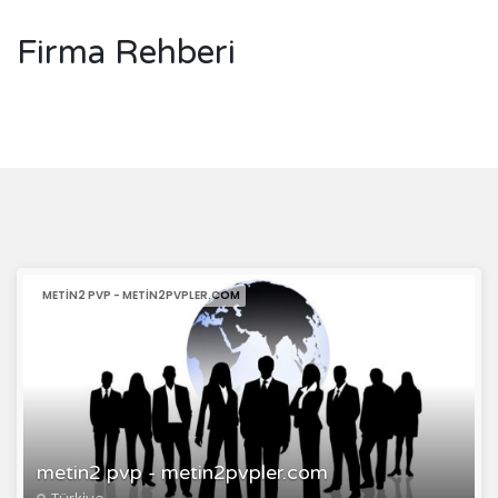
Firma Rehberi
METIN2 PVP - METIN2PVPLER.COM
metin2 pvp - metin2pvpler.com