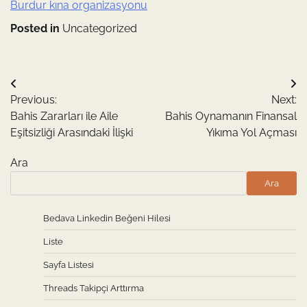
Burdur kına organizasyonu
Posted in
Uncategorized
Yazı
Previous:
Next:
gezinmesi
Bahis Zararları ile Aile
Bahis Oynamanın Finansal
Eşitsizliği Arasındaki İlişki
Yıkıma Yol Açması
Ara
Ara
Bedava Linkedin Beğeni Hilesi
Liste
Sayfa Listesi
Threads Takipçi Arttırma