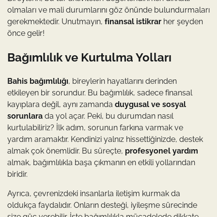
olmaları ve mali durumlarını göz önünde bulundurmaları
gerekmektedir. Unutmayın,
finansal istikrar
her şeyden
önce gelir!
Bağımlılık ve Kurtulma Yolları
Bahis bağımlılığı
, bireylerin hayatlarını derinden
etkileyen bir sorundur. Bu bağımlılık, sadece finansal
kayıplara değil, aynı zamanda
duygusal ve sosyal
sorunlara
da yol açar. Peki, bu durumdan nasıl
kurtulabiliriz? İlk adım, sorunun farkına varmak ve
yardım aramaktır. Kendinizi yalnız hissettiğinizde, destek
almak çok önemlidir. Bu süreçte,
profesyonel yardım
almak, bağımlılıkla başa çıkmanın en etkili yollarından
biridir.
Ayrıca, çevrenizdeki insanlarla iletişim kurmak da
oldukça faydalıdır. Onların desteği, iyileşme sürecinde
size güç verebilir. İşte bağımlılıkla mücadelede dikkate