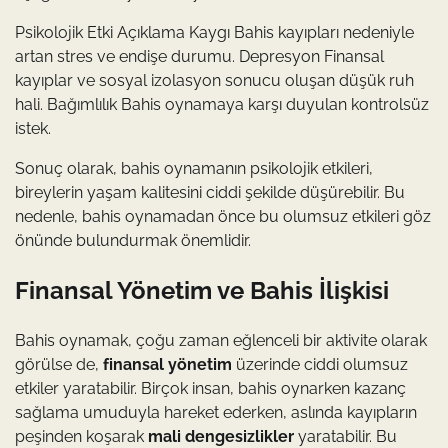
Psikolojik Etki Açıklama Kaygı Bahis kayıpları nedeniyle
artan stres ve endişe durumu. Depresyon Finansal
kayıplar ve sosyal izolasyon sonucu oluşan düşük ruh
hali. Bağımlılık Bahis oynamaya karşı duyulan kontrolsüz
istek.
Sonuç olarak, bahis oynamanın psikolojik etkileri,
bireylerin yaşam kalitesini ciddi şekilde düşürebilir. Bu
nedenle, bahis oynamadan önce bu olumsuz etkileri göz
önünde bulundurmak önemlidir.
Finansal Yönetim ve Bahis İlişkisi
Bahis oynamak, çoğu zaman eğlenceli bir aktivite olarak
görülse de,
finansal yönetim
üzerinde ciddi olumsuz
etkiler yaratabilir. Birçok insan, bahis oynarken kazanç
sağlama umuduyla hareket ederken, aslında kayıpların
peşinden koşarak
mali dengesizlikler
yaratabilir. Bu