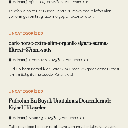
Admin
Ağustos 5, 2026
2 Min Read
0
Telefon Alan Yerler Güvenilir mi? Bu makalede telefon alan
yerlerin güvenilirliği üzerine çeşitli faktörler ele […]
UNCATEGORIZED
dark-horse-extra-slim-organik-sigara-sarma-
filtresi–57mm-satis
Admin
Temmuz 6, 2025
2 Min Read
0
Old Holborn Karanlık At Extra Slim Organik Sigara Sarma Filtresi
5.7mm Satış Bu makalede, Karanlık […]
UNCATEGORIZED
Futbolun En Büyük Unutulmaz Dönemlerinde
Kişisel Hikayeler
Admin
Nisan 13, 2025
5 Min Read
0
Futbol, sadece bir spor değil, aynı zamanda bir tutku ve yaşam