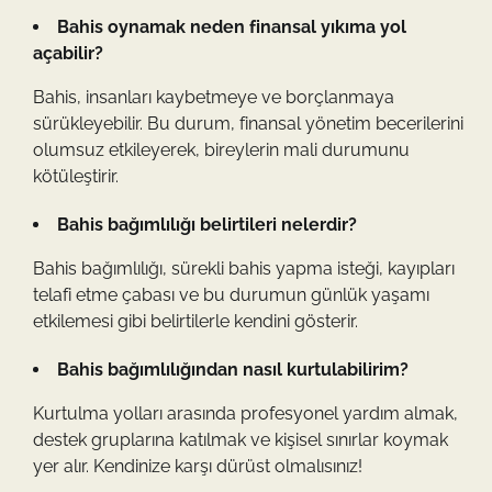
Bahis oynamak neden finansal yıkıma yol
açabilir?
Bahis, insanları kaybetmeye ve borçlanmaya
sürükleyebilir. Bu durum, finansal yönetim becerilerini
olumsuz etkileyerek, bireylerin mali durumunu
kötüleştirir.
Bahis bağımlılığı belirtileri nelerdir?
Bahis bağımlılığı, sürekli bahis yapma isteği, kayıpları
telafi etme çabası ve bu durumun günlük yaşamı
etkilemesi gibi belirtilerle kendini gösterir.
Bahis bağımlılığından nasıl kurtulabilirim?
Kurtulma yolları arasında profesyonel yardım almak,
destek gruplarına katılmak ve kişisel sınırlar koymak
yer alır. Kendinize karşı dürüst olmalısınız!