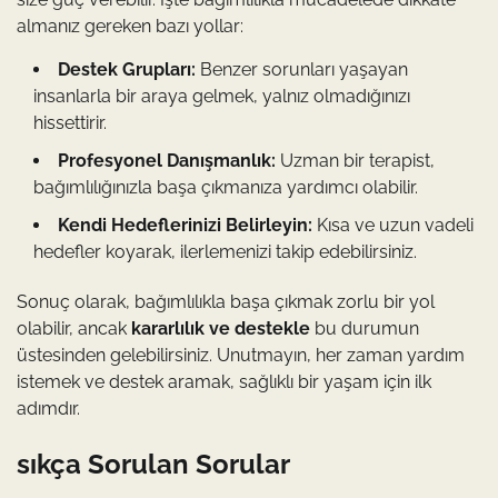
almanız gereken bazı yollar:
Destek Grupları:
Benzer sorunları yaşayan
insanlarla bir araya gelmek, yalnız olmadığınızı
hissettirir.
Profesyonel Danışmanlık:
Uzman bir terapist,
bağımlılığınızla başa çıkmanıza yardımcı olabilir.
Kendi Hedeflerinizi Belirleyin:
Kısa ve uzun vadeli
hedefler koyarak, ilerlemenizi takip edebilirsiniz.
Sonuç olarak, bağımlılıkla başa çıkmak zorlu bir yol
olabilir, ancak
kararlılık ve destekle
bu durumun
üstesinden gelebilirsiniz. Unutmayın, her zaman yardım
istemek ve destek aramak, sağlıklı bir yaşam için ilk
adımdır.
sıkça Sorulan Sorular