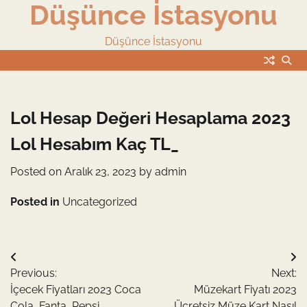
Düşünce İstasyonu
Skip
to
content
Düşünce İstasyonu
Lol Hesap Değeri Hesaplama 2023
Lol Hesabım Kaç TL_
Posted on
Aralık 23, 2023
by
admin
Posted in
Uncategorized
Yazı
Previous:
Next:
gezinmesi
İçecek Fiyatları 2023 Coca
Müzekart Fiyatı 2023
Cola, Fanta, Pepsi
Ücretsiz Müze Kart Nasıl