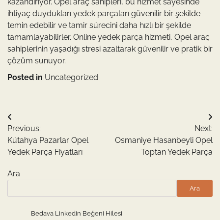
kazandırıyor. Opel araç sahipleri, bu hizmet sayesinde
ihtiyaç duydukları yedek parçaları güvenilir bir şekilde
temin edebilir ve tamir sürecini daha hızlı bir şekilde
tamamlayabilirler. Online yedek parça hizmeti, Opel araç
sahiplerinin yaşadığı stresi azaltarak güvenilir ve pratik bir
çözüm sunuyor.
Posted in
Uncategorized
Yazı
Previous:
Next:
gezinmesi
Kütahya Pazarlar Opel
Osmaniye Hasanbeyli Opel
Yedek Parça Fiyatları
Toptan Yedek Parça
Ara
Ara
Bedava Linkedin Beğeni Hilesi