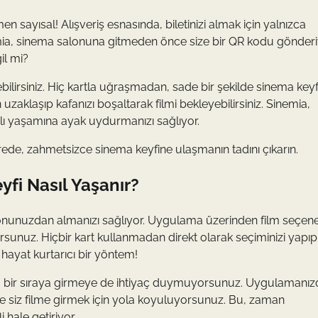
 sayısal! Alışveriş esnasında, biletinizi almak için yalnızca
ia, sinema salonuna gitmeden önce size bir QR kodu gönderi
il mi?
ebilirsiniz. Hiç kartla uğraşmadan, sade bir şekilde sinema keyfi
uzaklaşıp kafanızı boşaltarak filmi bekleyebilirsiniz. Sinemia,
lı yaşamına ayak uydurmanızı sağlıyor.
sürede, zahmetsizce sinema keyfine ulaşmanın tadını çıkarın.
fi Nasıl Yaşanır?
lefonunuzdan almanızı sağlıyor. Uygulama üzerinden film seçene
sunuz. Hiçbir kart kullanmadan direkt olarak seçiminizi yapıp
e hayat kurtarıcı bir yöntem!
şka bir sıraya girmeye de ihtiyaç duymuyorsunuz. Uygulamanız
 ve siz filme girmek için yola koyuluyorsunuz. Bu, zaman
 hale getiriyor.