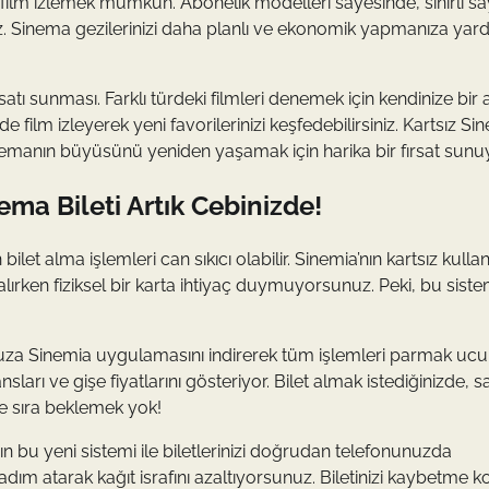
a film izlemek mümkün. Abonelik modelleri sayesinde, sınırlı s
niz. Sinema gezilerinizi daha planlı ve ekonomik yapmanıza yar
satı sunması. Farklı türdeki filmleri denemek için kendinize bir 
ilm izleyerek yeni favorilerinizi keşfedebilirsiniz. Kartsız Sin
nemanın büyüsünü yeniden yaşamak için harika bir fırsat sunuy
ma Bileti Artık Cebinizde!
et alma işlemleri can sıkıcı olabilir. Sinemia’nın kartsız kulla
 alırken fiziksel bir karta ihtiyaç duymuyorsunuz. Peki, bu siste
nunuza Sinemia uygulamasını indirerek tüm işlemleri parmak uc
ları ve gişe fiyatlarını gösteriyor. Bilet almak istediğinizde, 
de sıra beklemek yok!
ın bu yeni sistemi ile biletlerinizi doğrudan telefonunuzda
dım atarak kağıt israfını azaltıyorsunuz. Biletinizi kaybetme 