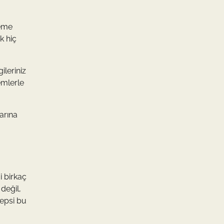
leme
k hiç
ileriniz
emlerle
arına
i birkaç
değil,
Hepsi bu