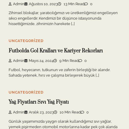
Admin
Ağustos 10, 2023
13 Min Read
0
Zihinsel blokajlar, yaratıcılığımızı ve üretkenliğimizi engelleyen
sıkıcı engellerdir. Kendimizi bir düşünce istasyonunda
hissettiğimizde, zihnimizin harekete […]
UNCATEGORIZED
Futbolda Gol Kralları ve Kariyer Rekorları
Admin
Mayıs 24, 2024
9 Min Read
0
Futbol, heyecanın, tutkunun ve zaferin birleştiği bir alandır.
Sahada yetenek, hırs ve çalışma birleşerek büyük […]
UNCATEGORIZED
Yağ Fiyatları Sıvı Yağ Fiyatı
Admin
Aralık 23, 2023
10 Min Read
0
Günlük yaşamımızda yaygın olarak kullandığımız sıvı yağlar,
yemek pişirmeden otomobil motorlarına kadar pek çok alanda