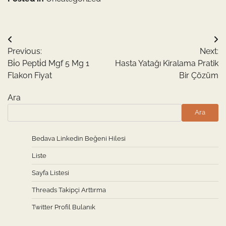
Yazı
Previous:
Next:
gezinmesi
Bi̇o Pepti̇d Mgf 5 Mg 1
Hasta Yatağı Kiralama Pratik
Flakon Fiyat
Bir Çözüm
Ara
Ara
Bedava Linkedin Beğeni Hilesi
Liste
Sayfa Listesi
Threads Takipçi Arttırma
Twitter Profil Bulanık