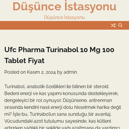
Düşünce İstasyonu
Skip
to
content
Düşünce İstasyonu
Ufc Pharma Turinabol 10 Mg 100
Tablet Fiyat
Posted on
Kasım 2, 2024
by
admin
Turinabol, anabolik özellikleri ile bilinen bir steroid.
Bedeni enerji ve kas yapımı konusunda destekleyerek,
dengeleyici bir rol oynuyor. Düşünsene, antrenman
sırasında kendini nasıl enerji dolu hissetmek harika değil
mi? İşte bu, Turinabol’un sana sunduğu bir avantaj.
Vücudundaki azot tutulumu sayesinde, kas kütleni
artırırken sağlıklı bir şekilde yağı azaltmana da yardımcı