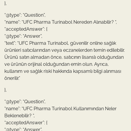
},
“@type”: “Question”,
“name”: “UFC Pharma Turinabol Nereden Alınabilir? “,
“acceptedAnswer”: {
“@type”: “Answer”,
“text”: “UFC Pharma Turinabol, güvenilir online sağlık
ürünleri satıcılarından veya eczanelerden temin edilebilir.
Ürünü satın almadan önce, satıcının lisanslı olduğundan
ve ürünün orijinal olduğundan emin olun. Ayrıca,
kullanım ve sağlık riski hakkında kapsamlı bilgi alınması
önerilir.”
},
“@type”: “Question”,
“name”: “UFC Pharma Turinabol Kullanımından Neler
Beklenebilir? “,
“acceptedAnswer”: {
“@type”: “Answer”,