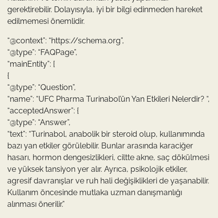
gerektirebilir. Dolayısıyla, iyi bir bilgi edinmeden hareket
edilmemesi önemlidir.
“@context”: “https://schema.org”,
“@type”: “FAQPage”,
“mainEntity”: [
{
“@type”: “Question”,
“name”: “UFC Pharma Turinabol’ün Yan Etkileri Nelerdir? “,
“acceptedAnswer”: {
“@type”: “Answer”,
“text”: “Turinabol, anabolik bir steroid olup, kullanımında
bazı yan etkiler görülebilir. Bunlar arasında karaciğer
hasarı, hormon dengesizlikleri, ciltte akne, saç dökülmesi
ve yüksek tansiyon yer alır. Ayrıca, psikolojik etkiler,
agresif davranışlar ve ruh hali değişiklikleri de yaşanabilir.
Kullanım öncesinde mutlaka uzman danışmanlığı
alınması önerilir.”